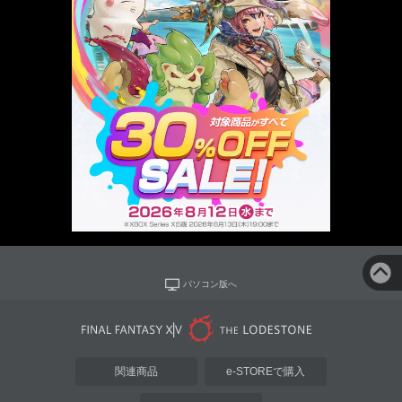
パソコン版へ
関連商品
e-STOREで購入