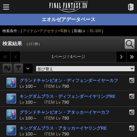
エオルゼアデータベース
検索条件：|
アイテム>アクセサリ>耳飾り
| 装備Lv ：
91-100
|
検索結果
（
187
件）
1ページ / 4ページ
グランドチャンピオン・ディフェンダーイヤーカフ
Lv
100～
ITEM Lv
790
キングダムブラス・ディフェンダーイヤリングRE
Lv
100～
ITEM Lv
790
グランドチャンピオン・アタッカーイヤーカフ
Lv
100～
ITEM Lv
790
キングダムブラス・アタッカーイヤリングRE
Lv
100～
ITEM Lv
790