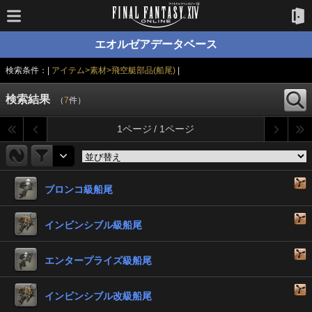
エオルゼアデータベース
検索条件：|
アイテム>素材>飛空艇部品(船尾)
|
検索結果
（
7
件）
1ページ / 1ページ
ブロンコ級船尾
インビンシブル級船尾
エンタープライズ級船尾
インビンシブル改級船尾