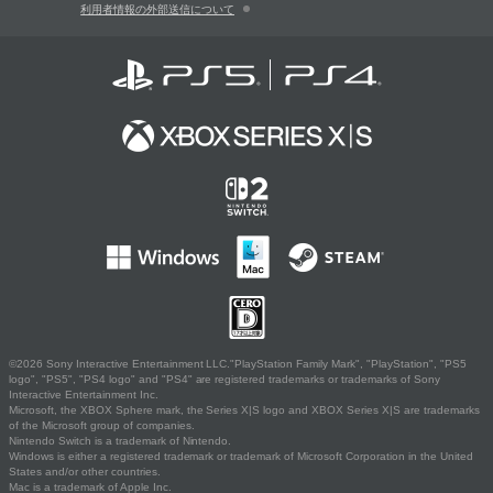
利用者情報の外部送信について
©2026 Sony Interactive Entertainment LLC."PlayStation Family Mark", "PlayStation", "PS5
logo", "PS5", "PS4 logo" and "PS4" are registered trademarks or trademarks of Sony
Interactive Entertainment Inc.
Microsoft, the XBOX Sphere mark, the Series X|S logo and XBOX Series X|S are trademarks
of the Microsoft group of companies.
Nintendo Switch is a trademark of Nintendo.
Windows is either a registered trademark or trademark of Microsoft Corporation in the United
States and/or other countries.
Mac is a trademark of Apple Inc.