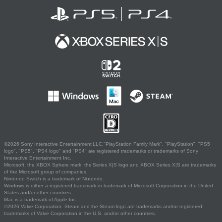
©2026 Sony Interactive Entertainment LLC."PlayStation Family Mark", "PlayStation", "PS5
logo", "PS5", "PS4 logo" and "PS4" are registered trademarks or trademarks of Sony
Interactive Entertainment Inc.
Microsoft, the XBOX Sphere mark, the Series X|S logo and XBOX Series X|S are trademarks
of the Microsoft group of companies.
Nintendo Switch is a trademark of Nintendo.
Windows is either a registered trademark or trademark of Microsoft Corporation in the United
States and/or other countries.
Mac is a trademark of Apple Inc.
©2026 Valve Corporation. Steam and the Steam logo are trademarks and/or registered
trademarks of Valve Corporation in the U.S. and/or other countries.