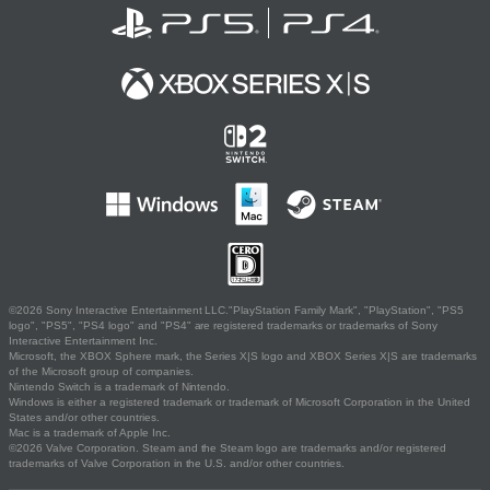
©2026 Sony Interactive Entertainment LLC."PlayStation Family Mark", "PlayStation", "PS5
logo", "PS5", "PS4 logo" and "PS4" are registered trademarks or trademarks of Sony
Interactive Entertainment Inc.
Microsoft, the XBOX Sphere mark, the Series X|S logo and XBOX Series X|S are trademarks
of the Microsoft group of companies.
Nintendo Switch is a trademark of Nintendo.
Windows is either a registered trademark or trademark of Microsoft Corporation in the United
States and/or other countries.
Mac is a trademark of Apple Inc.
©2026 Valve Corporation. Steam and the Steam logo are trademarks and/or registered
trademarks of Valve Corporation in the U.S. and/or other countries.