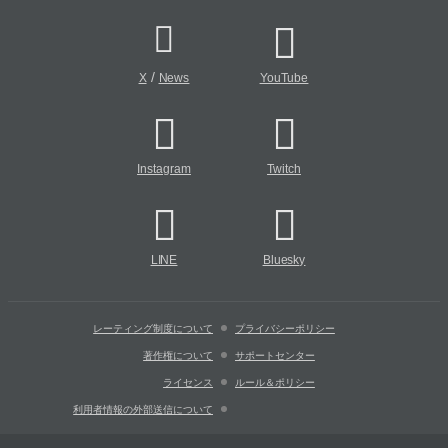
/
X
News
YouTube
Instagram
Twitch
LINE
Bluesky
レーティング制度について
プライバシーポリシー
著作権について
サポートセンター
ライセンス
ルール＆ポリシー
利用者情報の外部送信について