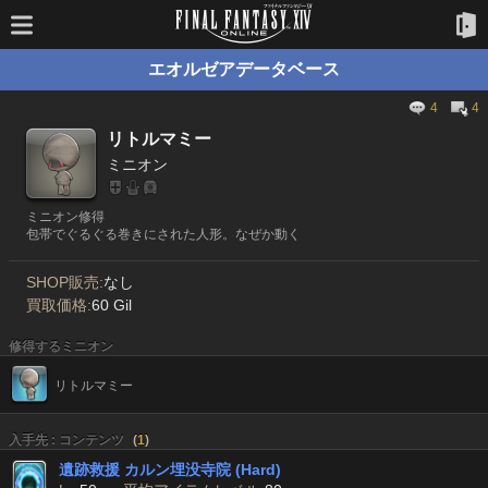
エオルゼアデータベース
4
4
リトルマミー
ミニオン
ミニオン修得
包帯でぐるぐる巻きにされた人形。なぜか動く
SHOP販売:
なし
買取価格:
60 Gil
修得するミニオン
リトルマミー
入手先 : コンテンツ
(
1
)
遺跡救援 カルン埋没寺院 (Hard)