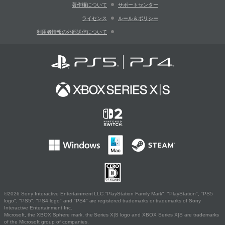
著作権について
サポートセンター
ライセンス
ルール＆ポリシー
利用者情報の外部送信について
©2026 Sony Interactive Entertainment LLC."PlayStation Family Mark", "PlayStation", "PS5
logo", "PS5", "PS4 logo" and "PS4" are registered trademarks or trademarks of Sony
Interactive Entertainment Inc.
Microsoft, the XBOX Sphere mark, the Series X|S logo and XBOX Series X|S are trademarks
of the Microsoft group of companies.