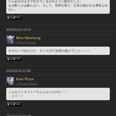
たらある日まるで生きているかのように動きだした。
なぜ動くかは解らない。そして、包帯を取り、正体を確かめる勇気も出
ない。
2015/01/15 16:15
Mist Nibelung
Fenrir [Gaia]
今カルンで出たけど、ダイス13で余裕の負けでした～＞＜
2014/11/10 11:38
Kiwi Pizza
Tiamat [Gaia]
こんなリトルマミーちゃんもいたのか！！
…イイ！！