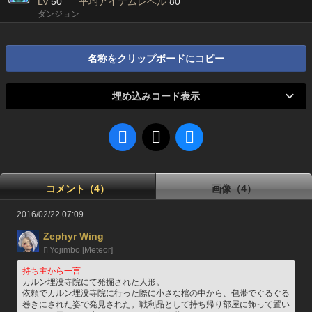
Lv
50
平均アイテムレベル
80
ダンジョン
名称をクリップボードにコピー
埋め込みコード表示
コメント（4）
画像（4）
2016/02/22 07:09
Zephyr Wing
Yojimbo [Meteor]
持ち主から一言
カルン埋没寺院にて発掘された人形。
依頼でカルン埋没寺院に行った際に小さな棺の中から、包帯でぐるぐる
巻きにされた姿で発見された。戦利品として持ち帰り部屋に飾って置い