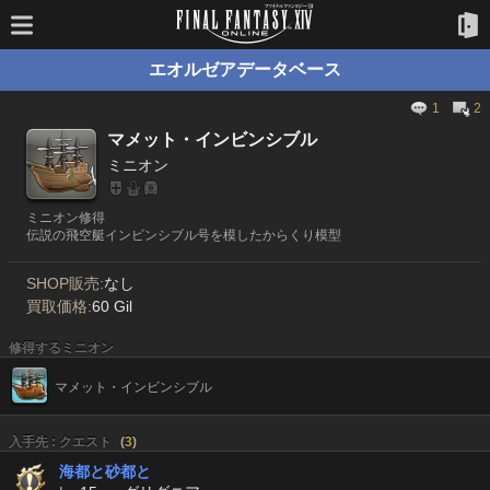
エオルゼアデータベース
1
2
マメット・インビンシブル
ミニオン
ミニオン修得
伝説の飛空艇インビンシブル号を模したからくり模型
SHOP販売:
なし
買取価格:
60 Gil
修得するミニオン
マメット・インビンシブル
入手先 : クエスト
(
3
)
海都と砂都と