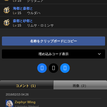
Lv
15
グリダニア
海都と森都と
Lv
15
ウルダハ
森都と砂都と
Lv
15
リムサ・ロミンサ
名称をクリップボードにコピー
埋め込みコード表示
コメント（1）
画像（2）
2016/02/15 04:26
Zephyr Wing
Yojimbo [Meteor]