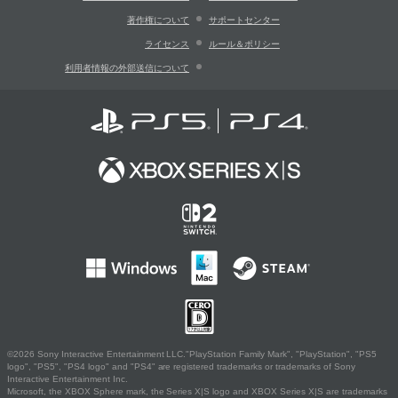
著作権について
サポートセンター
ライセンス
ルール＆ポリシー
利用者情報の外部送信について
©2026 Sony Interactive Entertainment LLC."PlayStation Family Mark", "PlayStation", "PS5
logo", "PS5", "PS4 logo" and "PS4" are registered trademarks or trademarks of Sony
Interactive Entertainment Inc.
Microsoft, the XBOX Sphere mark, the Series X|S logo and XBOX Series X|S are trademarks