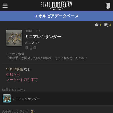
エオルゼアデータベース
1
3
RARE
EX
ミニアレキサンダー
ミニオン
ミニオン修得
「青の手」が開発した縮小実験機。そこに脚があったのか！
SHOP販売:
なし
売却不可
マーケット取引不可
修得するミニオン
ミニアレキサンダー
入手先 : コンテンツ
(
2
)