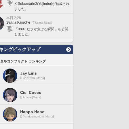
K-Subumarin3(Yojimbo)が結成され
ました。
本日 2:28
Salina Kirsche
Ultima [Gaia]
「0807 ヒラが負ける瞬間」を公開
しました。
キングピックアップ
タルコンフリクト ランキング
Jay Eins
Chocobo [Mana]
Ciel Cocco
Anima [Mana]
Happo Hapo
Pandaemonium [Mana]