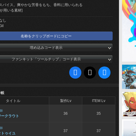
スパイス。爽やかな芳香をもち、香料に用いられる
が用いる素材]
なし
Gil
名称をクリップボードにコピー
埋め込みコード表示
ファンキット「ツールチップ」コード表示
手帳
タイトル
製作Lv
ITEM Lv
師
36
35
ワークラウト
師
37
37
タトゥイユ