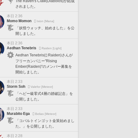
The Raven's Claw(Diabolos)が結成
されました。
本日 2:36
Momo Momon
Ixion [Mana]
「妖怪ウォッチ、始めました」を公
開しました。
本日 2:36
Aedhan Tenebris
Raiden [Light]
Aedhan Tenebris(
Raiden)さんが
フリーカンパニー"Rising
Ember(Raiden)"のメンバー募集を
開始しました。
本日 2:33
Storm Soh
Valefor [Meteor]
「ヘビー級零式4層の踏破記念」を
公開しました。
本日 2:33
Murabito Ega
Belias [Meteor]
「コバルトインゴット金策始めまし
た。」を公開しました。
本日 2:28