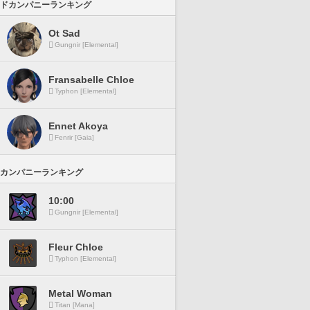
ドカンパニーランキング
Ot Sad
Gungnir [Elemental]
Fransabelle Chloe
Typhon [Elemental]
Ennet Akoya
Fenrir [Gaia]
カンパニーランキング
10:00
Gungnir [Elemental]
Fleur Chloe
Typhon [Elemental]
Metal Woman
Titan [Mana]