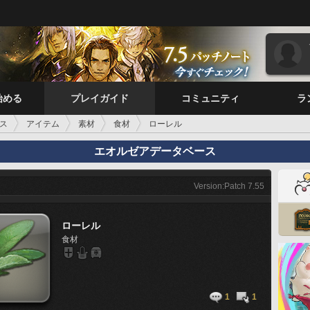
始める
プレイガイド
コミュニティ
ラ
ス
アイテム
素材
食材
ローレル
エオルゼアデータベース
Version:Patch 7.55
ローレル
食材
1
1