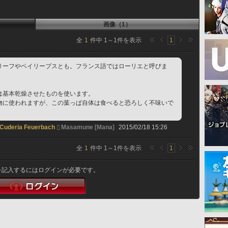
画像（1）
全
1
件中
1
～
1
件を表示
1
リーフやベイリーブスとも。フランス語ではローリエと呼びま
は基本乾燥させたものを使います。
物に使われますが、この葉っぱ自体は食べると恐ろしく不味いで
Cuderia Feuerbach
Masamune [Mana]
2015/02/18 15:26
全
1
件中
1
～
1
件を表示
1
を記入するにはログインが必要です。