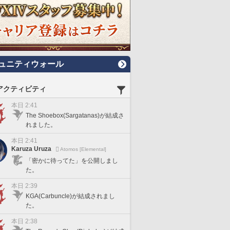
ュニティウォール
アクティビティ
本日 2:41
The Shoebox(Sargatanas)が結成さ
れました。
本日 2:41
Karuza Uruza
Atomos [Elemental]
「密かに待ってた」を公開しまし
た。
本日 2:39
KGA(Carbuncle)が結成されまし
た。
本日 2:38