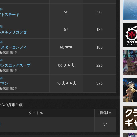
師
50
50
フトステーキ
師
57
139
ルメルフリカッセ
師
イスターコンフィ
60
180
秘伝書:第4巻
師
ヴンスエッグスープ
60
220
秘伝書:第4巻
師
グマン
70
370
秘伝書:第6巻
テムの採集手帳
タイトル
採集Lv
刈
34