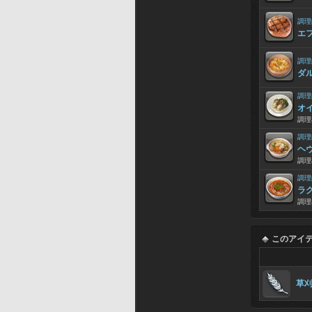
調理
エ
調理
ダ
調理
オ
調理
調理
ヘ
調理
調理
ラ
調理
このアイ
草