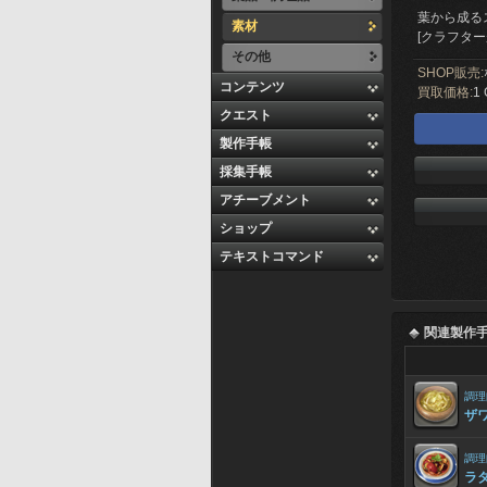
葉から成る
素材
[クラフター
その他
SHOP販売:
コンテンツ
買取価格:
1 
クエスト
製作手帳
採集手帳
アチーブメント
ショップ
テキストコマンド
関連製作
調理
ザ
調理
ラ