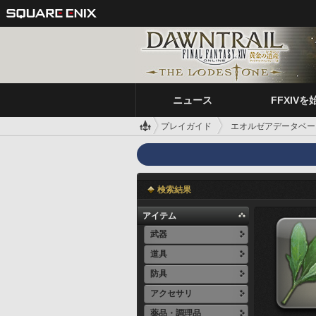
ニュース
FFXIVを
プレイガイド
エオルゼアデータベー
検索結果
アイテム
武器
道具
防具
アクセサリ
薬品・調理品