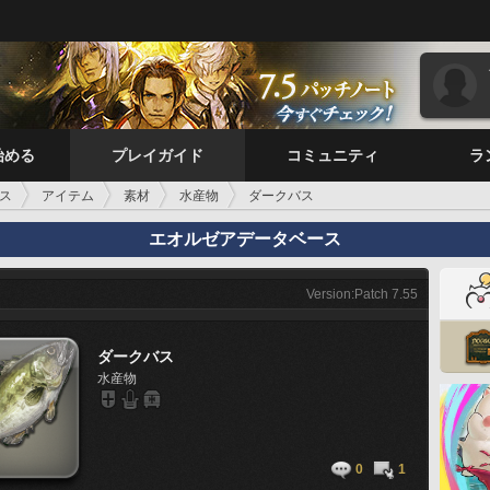
始める
プレイガイド
コミュニティ
ラ
ス
アイテム
素材
水産物
ダークバス
エオルゼアデータベース
Version:Patch 7.55
ダークバス
水産物
0
1