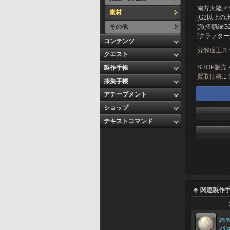
南方大陸メ
素材
[G2以上の
その他
[魚拓額縁G
[クラフター
コンテンツ
分解適正ス
クエスト
SHOP販売:
製作手帳
買取価格:
1 
採集手帳
アチーブメント
ショップ
テキストコマンド
関連製作
調理
バ