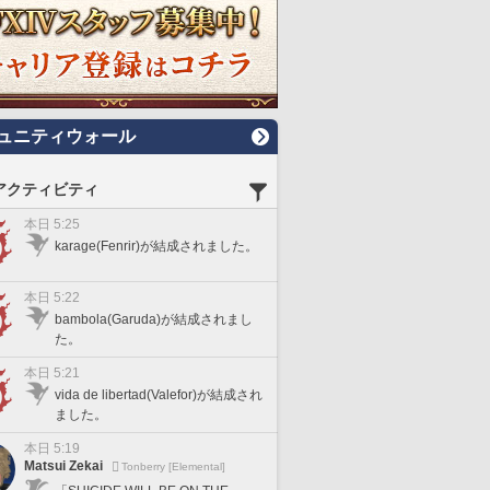
ュニティウォール
アクティビティ
本日 5:25
karage(Fenrir)が結成されました。
本日 5:22
bambola(Garuda)が結成されまし
た。
本日 5:21
vida de libertad(Valefor)が結成され
ました。
本日 5:19
Matsui Zekai
Tonberry [Elemental]