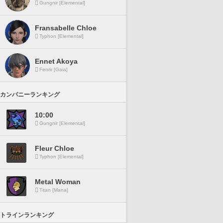
Gungnir [Elemental]
Fransabelle Chloe
Typhon [Elemental]
Ennet Akoya
Fenrir [Gaia]
カンパニーランキング
10:00
Gungnir [Elemental]
Fleur Chloe
Typhon [Elemental]
Metal Woman
Titan [Mana]
トラインランキング