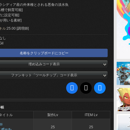
ラシディア産の外来種とされる悪食の淡水魚
水槽で飼育可能]
2に設定可能]
が用いる素材]
キル:
25.00 [調理師]
なし
Gil
名称をクリップボードにコピー
埋め込みコード表示
ファンキット「ツールチップ」コード表示
手帳
タイトル
製作Lv
ITEM Lv
師
25
25
スボール