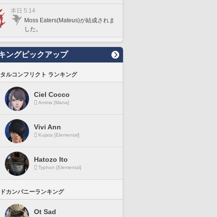
本日 5:14
Moss Eaters(Mateus)が結成されま
した。
キングピックアップ
タルコンフリクト ランキング
Ciel Cocco
Anima [Mana]
Vivi Ann
Kujata [Elemental]
Hatozo Ito
Typhon [Elemental]
ドカンパニーランキング
Ot Sad