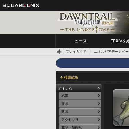
ニュース
FFXIVを
プレイガイド
エオルゼアデータベー
検索結果
アイテム
武器
道具
防具
アクセサリ
薬品・調理品