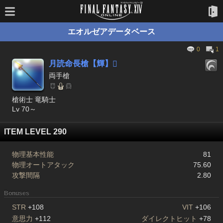
エオルゼアデータベース
0
1
月読命長槍【輝】

両手槍
槍術士 竜騎士
Lv 70～
ITEM LEVEL 290
物理基本性能
81
物理オートアタック
75.60
攻撃間隔
2.80
Bonuses
STR
+108
VIT
+106
意思力
+112
ダイレクトヒット
+78