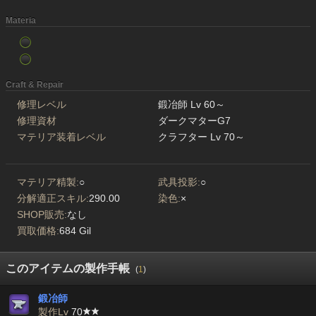
Materia
Craft & Repair
修理レベル
鍛冶師 Lv 60～
修理資材
ダークマターG7
マテリア装着レベル
クラフター Lv 70～
マテリア精製:
○
武具投影:
○
分解適正スキル:
290.00
染色:
×
SHOP販売:
なし
買取価格:
684 Gil
このアイテムの製作手帳
(
1
)
鍛冶師
製作Lv
70