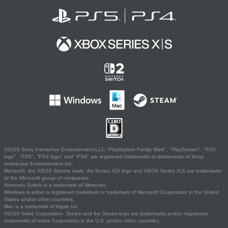
©2026 Sony Interactive Entertainment LLC."PlayStation Family Mark", "PlayStation", "PS5
logo", "PS5", "PS4 logo" and "PS4" are registered trademarks or trademarks of Sony
Interactive Entertainment Inc.
Microsoft, the XBOX Sphere mark, the Series X|S logo and XBOX Series X|S are trademarks
of the Microsoft group of companies.
Nintendo Switch is a trademark of Nintendo.
Windows is either a registered trademark or trademark of Microsoft Corporation in the United
States and/or other countries.
Mac is a trademark of Apple Inc.
©2026 Valve Corporation. Steam and the Steam logo are trademarks and/or registered
trademarks of Valve Corporation in the U.S. and/or other countries.