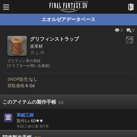
エオルゼアデータベース
0
0
グリフィンストラップ
皮革材
グリフィン革の革紐
[クラフターが用いる素材]
SHOP販売:
なし
買取価格:
6 Gil
このアイテムの製作手帳
(
1
)
革細工師
製作Lv
60
革細工秘伝書:第4巻