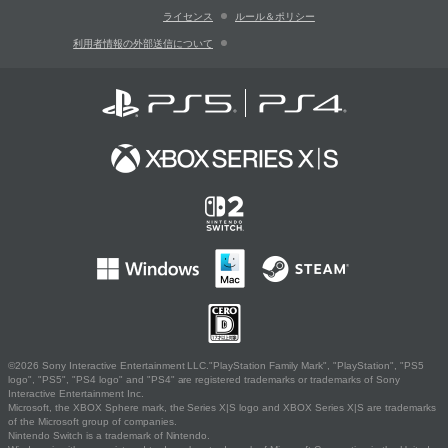
ライセンス
ルール＆ポリシー
利用者情報の外部送信について
©2026 Sony Interactive Entertainment LLC."PlayStation Family Mark", "PlayStation", "PS5
logo", "PS5", "PS4 logo" and "PS4" are registered trademarks or trademarks of Sony
Interactive Entertainment Inc.
Microsoft, the XBOX Sphere mark, the Series X|S logo and XBOX Series X|S are trademarks
of the Microsoft group of companies.
Nintendo Switch is a trademark of Nintendo.