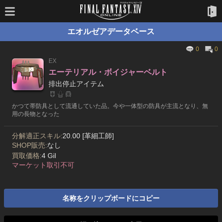
エオルゼアデータベース
0
0
EX
エーテリアル・ボイジャーベルト
排出停止アイテム
かつて帯防具として流通していた品。今や一体型の防具が主流となり、無
用の長物となった
分解適正スキル:
20.00 [革細工師]
SHOP販売:
なし
買取価格:
4 Gil
マーケット取引不可
名称をクリップボードにコピー