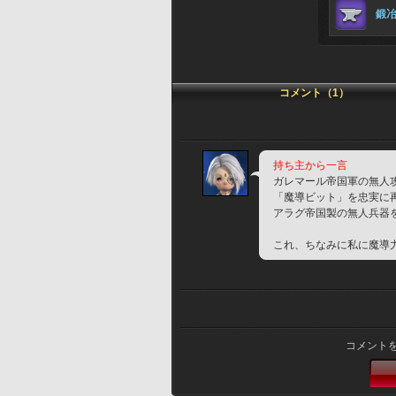
鍛
コメント（1）
持ち主から一言
ガレマール帝国軍の無人
「魔導ビット」を忠実に
アラグ帝国製の無人兵器
これ、ちなみに私に魔導
コメント