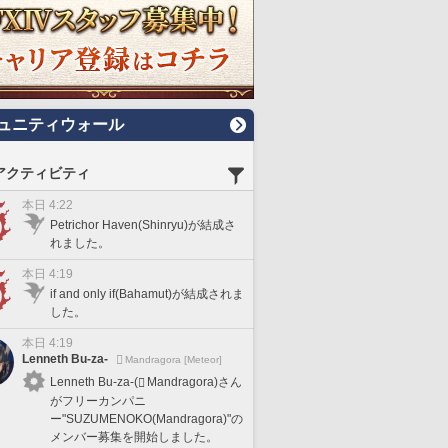
ュニティウォール
アクティビティ
本日 4:22
Petrichor Haven(Shinryu)が結成さ
れました。
本日 4:19
if and only if(Bahamut)が結成されま
した。
本日 4:19
Lenneth Bu-za-
Mandragora [Meteor]
Lenneth Bu-za-(
Mandragora)さん
がフリーカンパニ
ー"SUZUMENOKO(Mandragora)"の
メンバー募集を開始しました。