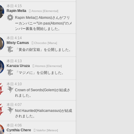
本日 4:15
Rapin Melia
Atomos [Elemental]
Rapin Melia(
Atomos)さんがフリ
ーカンパニー"Un pas(Atomos)"のメ
ンバー募集を開始しました。
本日 4:14
Misty Camus
Chocobo [Mana]
「黄金の財宝箱」を公開しました。
本日 4:13
Karuza Uruza
Atomos [Elemental]
「マジメに」を公開しました。
本日 4:10
Crown of Swords(Golem)が結成さ
れました。
本日 4:07
Not Haunted(Halicarnassus)が結成
されました。
本日 4:06
Cynthia Chere
Valefor [Meteor]