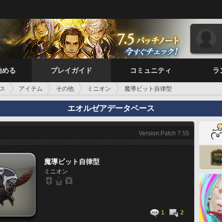
始める
プレイガイド
コミュニティ
ラ
ス
アイテム
その他
ミニオン
魔導ビット自律型
エオルゼアデータベース
Version:Patch 7.55
魔導ビット自律型
ミニオン
1
2