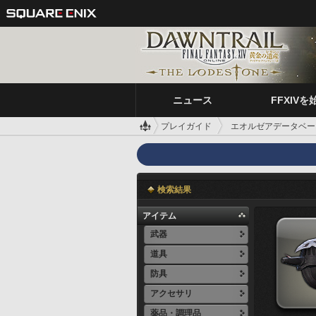
ニュース
FFXIVを
プレイガイド
エオルゼアデータベー
検索結果
アイテム
武器
道具
防具
アクセサリ
薬品・調理品