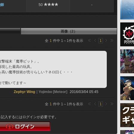
冶師
50
-
画像（2）
全
1
件中
1
～
1
件を表示
1
攻撃端末「魔導ビット」。
再現した最高の玩具。
を高い魔導技術が売りらしい？ネロ曰く・・・
力で動いてます～
Zephyr Wing
Yojimbo [Meteor]
2016/03/04 05:45
全
1
件中
1
～
1
件を表示
1
を記入するにはログインが必要です。