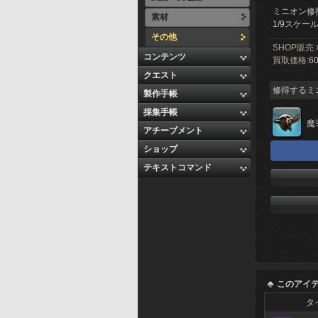
ミニオン修
素材
1/9スケ
その他
SHOP販売:
コンテンツ
買取価格:
60
クエスト
修得するミ
製作手帳
採集手帳
魔
アチーブメント
ショップ
テキストコマンド
このアイ
タ