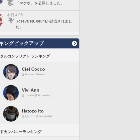
「マケボ」を公開しました。
本日 4:05
Rosevale(Coeurl)が結成されまし
た。
キングピックアップ
タルコンフリクト ランキング
Ciel Cocco
Anima [Mana]
Vivi Ann
Kujata [Elemental]
Hatozo Ito
Typhon [Elemental]
ドカンパニーランキング