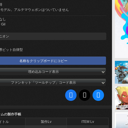
得
ールモデル。アルテマウェポンはついていません
なし
 Gil
ニオン
導ビット自律型
名称をクリップボードにコピー
埋め込みコード表示
ファンキット「ツールチップ」コード表示
テムの製作手帳
イトル
製作Lv
ITEM Lv