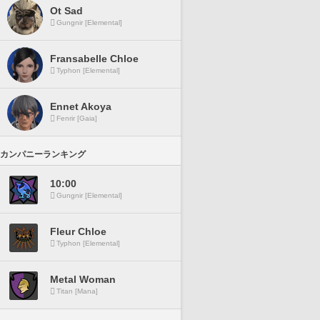
Ot Sad
Gungnir [Elemental]
Fransabelle Chloe
Typhon [Elemental]
Ennet Akoya
Fenrir [Gaia]
カンパニーランキング
10:00
Gungnir [Elemental]
Fleur Chloe
Typhon [Elemental]
Metal Woman
Titan [Mana]