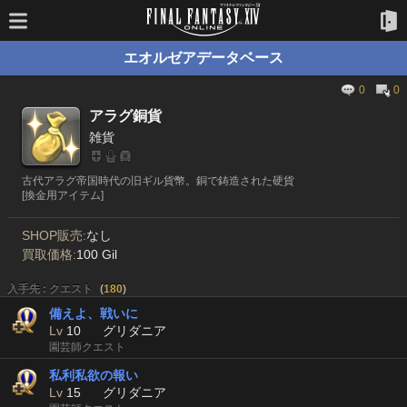
エオルゼアデータベース
0
0
アラグ銅貨
雑貨
古代アラグ帝国時代の旧ギル貨幣。銅で鋳造された硬貨
[換金用アイテム]
SHOP販売:
なし
買取価格:
100 Gil
入手先 : クエスト
(
180
)
備えよ、戦いに
Lv
10
グリダニア
園芸師クエスト
私利私欲の報い
Lv
15
グリダニア