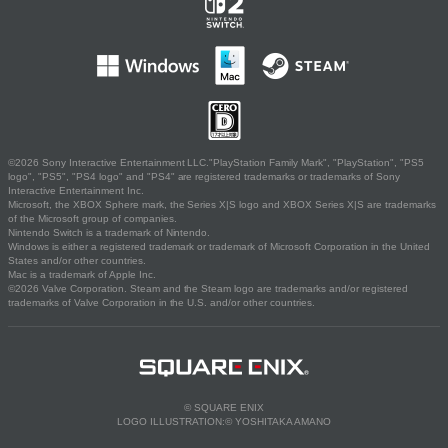
©2026 Sony Interactive Entertainment LLC."PlayStation Family Mark", "PlayStation", "PS5
logo", "PS5", "PS4 logo" and "PS4" are registered trademarks or trademarks of Sony
Interactive Entertainment Inc.
Microsoft, the XBOX Sphere mark, the Series X|S logo and XBOX Series X|S are trademarks
of the Microsoft group of companies.
Nintendo Switch is a trademark of Nintendo.
Windows is either a registered trademark or trademark of Microsoft Corporation in the United
States and/or other countries.
Mac is a trademark of Apple Inc.
©2026 Valve Corporation. Steam and the Steam logo are trademarks and/or registered
trademarks of Valve Corporation in the U.S. and/or other countries.
© SQUARE ENIX
LOGO ILLUSTRATION:© YOSHITAKA AMANO