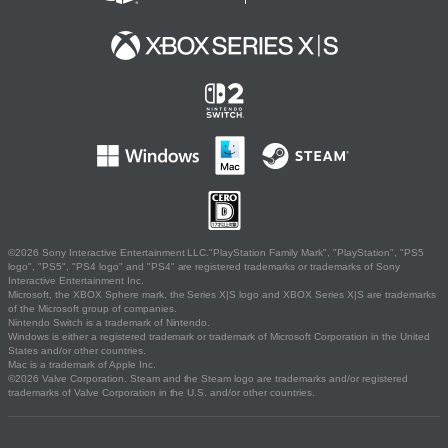
©2026 Sony Interactive Entertainment LLC."PlayStation Family Mark", "PlayStation", "PS5
logo", "PS5", "PS4 logo" and "PS4" are registered trademarks or trademarks of Sony
Interactive Entertainment Inc.
Microsoft, the XBOX Sphere mark, the Series X|S logo and XBOX Series X|S are trademarks
of the Microsoft group of companies.
Nintendo Switch is a trademark of Nintendo.
Windows is either a registered trademark or trademark of Microsoft Corporation in the United
States and/or other countries.
Mac is a trademark of Apple Inc.
©2026 Valve Corporation. Steam and the Steam logo are trademarks and/or registered
trademarks of Valve Corporation in the U.S. and/or other countries.