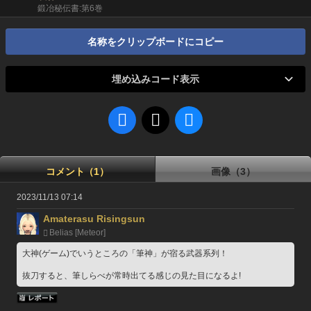
鍛冶秘伝書:第6巻
名称をクリップボードにコピー
埋め込みコード表示
コメント（1）
画像（3）
2023/11/13 07:14
Amaterasu Risingsun
Belias [Meteor]
大神(ゲーム)でいうところの「筆神」が宿る武器系列！
抜刀すると、筆しらべが常時出てる感じの見た目になるよ!