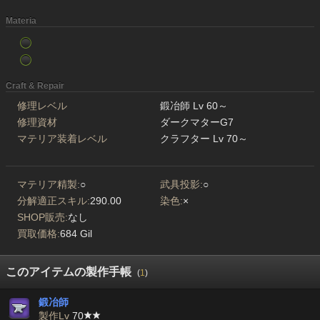
Materia
Craft & Repair
修理レベル
鍛冶師 Lv 60～
修理資材
ダークマターG7
マテリア装着レベル
クラフター Lv 70～
マテリア精製:
○
武具投影:
○
分解適正スキル:
290.00
染色:
×
SHOP販売:
なし
買取価格:
684 Gil
このアイテムの製作手帳
(
1
)
鍛冶師
製作Lv
70