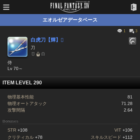
エオルゼアデータベース
1
3
白虎刀【輝】

刀
侍
Lv 70～
ITEM LEVEL 290
物理基本性能
81
物理オートアタック
71.28
攻撃間隔
2.64
Bonuses
STR
+108
VIT
+106
クリティカル
+78
スキルスピード
+112