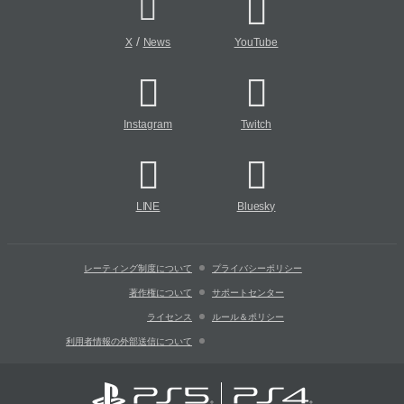
/
X
News
YouTube
Instagram
Twitch
LINE
Bluesky
レーティング制度について
プライバシーポリシー
著作権について
サポートセンター
ライセンス
ルール＆ポリシー
利用者情報の外部送信について