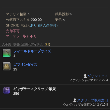
マテリア精製:
○
武具投影:
○
分解適正スキル:
200.00
染色:
×
SHOP取り扱い:
あり (購入条件付)
売却不可
マーケット取引不可
入手先 : 取引に必要なアイテム
(
21
)
フィールドキープサイズ
1
ゴブリンダイス
15
グリンモクス
イディルシャイア X:6.7 Y:7.4
ギャザラースクリップ:紫貨
250
スクリップ取引窓口
ウルダハ：ザル回廊 X:14.2 Y:10.8