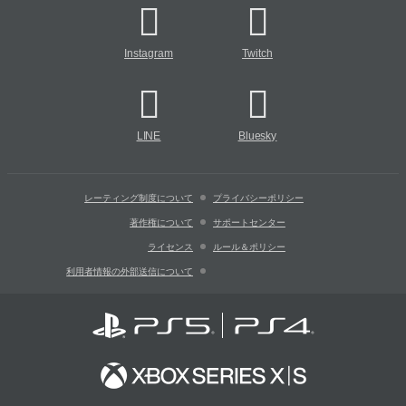
Instagram
Twitch
LINE
Bluesky
レーティング制度について
プライバシーポリシー
著作権について
サポートセンター
ライセンス
ルール＆ポリシー
利用者情報の外部送信について