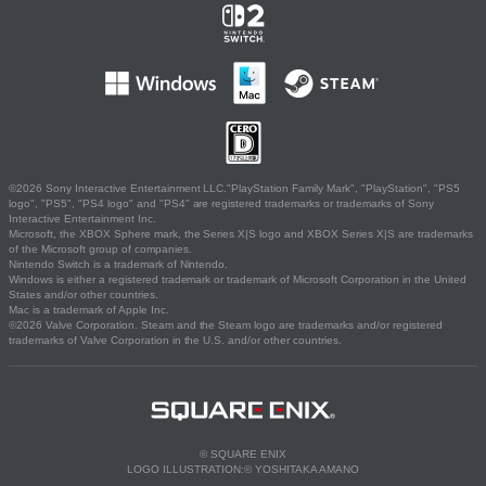
©2026 Sony Interactive Entertainment LLC."PlayStation Family Mark", "PlayStation", "PS5
logo", "PS5", "PS4 logo" and "PS4" are registered trademarks or trademarks of Sony
Interactive Entertainment Inc.
Microsoft, the XBOX Sphere mark, the Series X|S logo and XBOX Series X|S are trademarks
of the Microsoft group of companies.
Nintendo Switch is a trademark of Nintendo.
Windows is either a registered trademark or trademark of Microsoft Corporation in the United
States and/or other countries.
Mac is a trademark of Apple Inc.
©2026 Valve Corporation. Steam and the Steam logo are trademarks and/or registered
trademarks of Valve Corporation in the U.S. and/or other countries.
© SQUARE ENIX
LOGO ILLUSTRATION:© YOSHITAKA AMANO