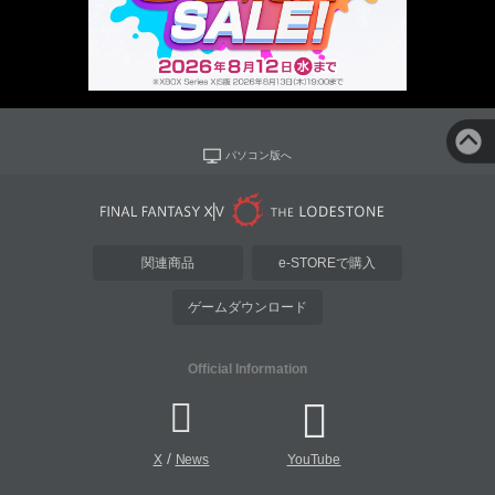
パソコン版へ
関連商品
e-STOREで購入
ゲームダウンロード
Official Information
/
X
News
YouTube