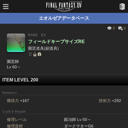
エオルゼアデータベース
0
0
RARE
EX
フィールドキープサイズRE
園芸道具(副道具)
園芸師
Lv 60～
ITEM LEVEL 200
Bonuses
獲得力
+167
技術力
+292
Craft & Repair
修理レベル
鍛冶師 Lv 50～
修理資材
ダークマターG6