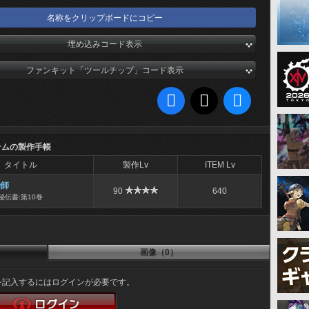
名称をクリップボードにコピー
埋め込みコード表示
ファンキット「ツールチップ」コード表示
テムの製作手帳
タイトル
製作Lv
ITEM Lv
冶師
90
640
秘伝書:第10巻
画像（0）
を記入するにはログインが必要です。