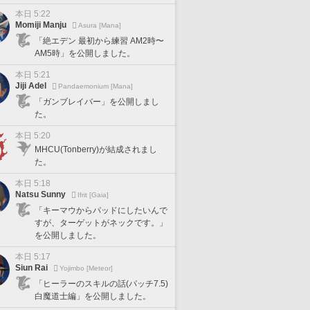
本日 5:22
Momiji Manju
Asura [Mana]
「絶エデン 最初から練習 AM2時〜
AM5時」を公開しました。
本日 5:21
Jiji Adel
Pandaemonium [Mana]
「ガンブレイバー」を公開しまし
た。
本日 5:20
MHCU(Tonberry)が結成されまし
た。
本日 5:18
Natsu Sunny
Ifrit [Gaia]
「キーマウからパッドにしたいんで
すが、ターゲットがネックです。」
を公開しました。
本日 5:17
Siun Rai
Yojimbo [Meteor]
「ヒーラーのスキルの話(パッチ7.5)
白魔道士編」を公開しました。