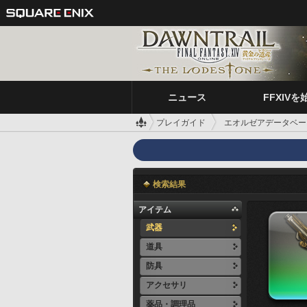
ニュース
FFXIVを
プレイガイド
エオルゼアデータベー
検索結果
アイテム
武器
道具
防具
アクセサリ
薬品・調理品