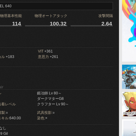
EL 640
物理基本性能
物理オートアタック
攻撃間隔
114
100.32
2.64
VIT
+361
カル
+183
意思力
+261
ir
ル
鍛冶師 Lv 80～
ダークマターG8
装着レベル
クラフター Lv 90～
製:
○
武具投影:
○
キル:
640.00
染色:
×
なし
9 Gil