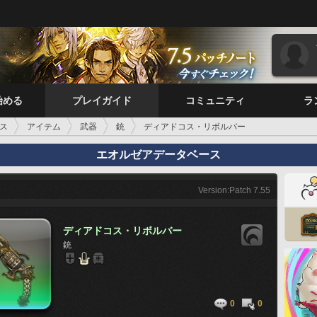
始める
プレイガイド
コミュニティ
ラ
ス
アイテム
武器
銃
ディアドコス・リボルバー
エオルゼアデータベース
Version:Patch 7.55
ディアドコス・リボルバー
銃
0
0