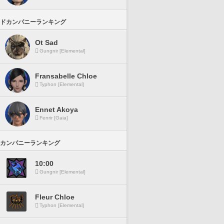
ドカンパニーランキング
Ot Sad
Gungnir [Elemental]
Fransabelle Chloe
Typhon [Elemental]
Ennet Akoya
Fenrir [Gaia]
カンパニーランキング
10:00
Gungnir [Elemental]
Fleur Chloe
Typhon [Elemental]