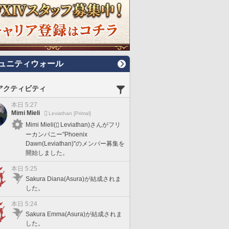
ュニティウォール
アクティビティ
本日 5:27
Mimi Mieli
Leviathan [Primal]
Mimi Mieli(
Leviathan)さんがフリ
ーカンパニー"Phoenix
Dawn(Leviathan)"のメンバー募集を
開始しました。
本日 5:25
Sakura Diana(Asura)が結成されま
した。
本日 5:24
Sakura Emma(Asura)が結成されま
した。