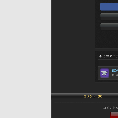
このアイ
鍛
鍛冶
コメント（0）
コメント