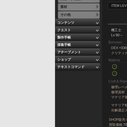
ITEM LEV
素材
その他
コンテンツ
クエスト
機工士
Lv 90～
製作手帳
Bonuses
採集手帳
DEX
+330
アチーブメント
クリティ
ショップ
Materia
テキストコマンド
Craft & Repa
修理レベ
修理資材
マテリア
マテリア精
分解適正ス
SHOP販売:
買取価格:
70