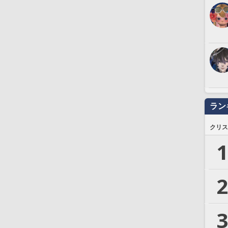
ラン
クリス
1
2
3