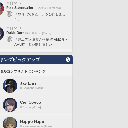
本日 5:15
Pohi Stormcaller
Aegis [Elemental]
「やればできた！」を公開しまし
た。
本日 5:13
Rukia Darkcat
Titan [Mana]
「絶エデン 最初から練習 AM2時〜
AM5時」を公開しました。
キングピックアップ
タルコンフリクト ランキング
Jay Eins
Chocobo [Mana]
Ciel Cocco
Anima [Mana]
Happo Hapo
Pandaemonium [Mana]