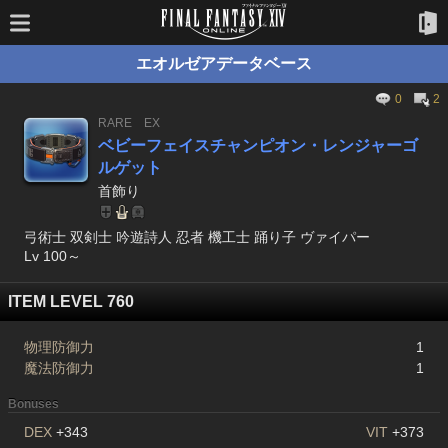
エオルゼアデータベース
0
2
RARE
EX
ベビーフェイスチャンピオン・レンジャーゴ
ルゲット
首飾り
弓術士 双剣士 吟遊詩人 忍者 機工士 踊り子 ヴァイパー
Lv 100～
ITEM LEVEL 760
物理防御力
1
魔法防御力
1
Bonuses
DEX
+343
VIT
+373