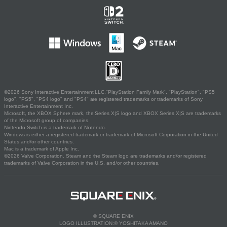
©2026 Sony Interactive Entertainment LLC."PlayStation Family Mark", "PlayStation", "PS5
logo", "PS5", "PS4 logo" and "PS4" are registered trademarks or trademarks of Sony
Interactive Entertainment Inc.
Microsoft, the XBOX Sphere mark, the Series X|S logo and XBOX Series X|S are trademarks
of the Microsoft group of companies.
Nintendo Switch is a trademark of Nintendo.
Windows is either a registered trademark or trademark of Microsoft Corporation in the United
States and/or other countries.
Mac is a trademark of Apple Inc.
©2026 Valve Corporation. Steam and the Steam logo are trademarks and/or registered
trademarks of Valve Corporation in the U.S. and/or other countries.
© SQUARE ENIX
LOGO ILLUSTRATION:© YOSHITAKA AMANO