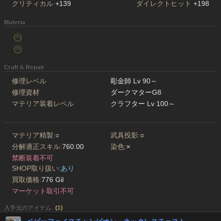
クリティカル
+139
ダイレクトヒット
+198
Materia
Craft & Repair
修理レベル
彫金師 Lv 90～
修理資材
ダークマターG8
マテリア装着レベル
クラフター Lv 100～
マテリア精製:
○
武具投影:
○
分解適正スキル:
760.00
染色:
×
禁断装着不可
SHOP取り扱い:
あり
買取価格:
776 Gil
マーケット取引不可
入手元のアイテム
(
1
)