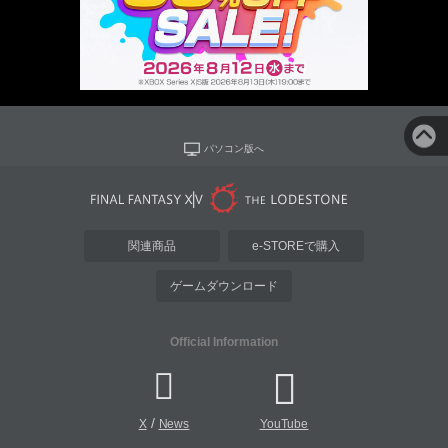
パソコン版へ
関連商品
e-STOREで購入
ゲームダウンロード
Official Information
/
X
News
YouTube