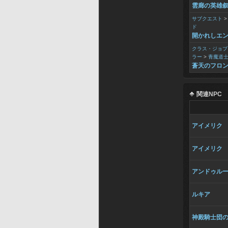
雲廊の英雄
サブクエスト
ド
開かれしエ
クラス・ジョブ
ラー
>
青魔道
蒼天のフロ
関連NPC
アイメリク
アイメリク
アンドゥル
ルキア
神殿騎士団