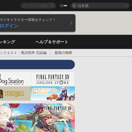
日本語
マイキャラクター情報をチェック！
ログイン
ンキング
ヘルプ＆サポート
ンクエスト：竜詩戦争 完結編
最期の咆哮