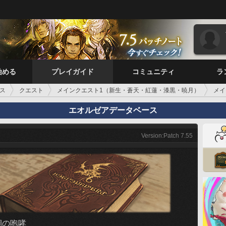
始める
プレイガイド
コミュニティ
ラ
ス
クエスト
メインクエスト1（新生・蒼天・紅蓮・漆黒・暁月）
メイ
エオルゼアデータベース
Version:Patch 7.55
期の咆哮