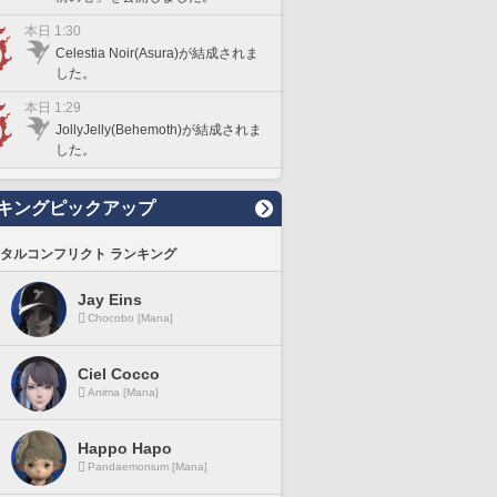
本日 1:30
Celestia Noir(Asura)が結成されま
した。
本日 1:29
JollyJelly(Behemoth)が結成されま
した。
キングピックアップ
タルコンフリクト ランキング
Jay Eins
Chocobo [Mana]
Ciel Cocco
Anima [Mana]
Happo Hapo
Pandaemonium [Mana]