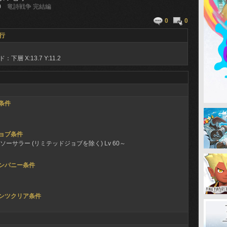
0
竜詩戦争 完結編
0
0
行
ド：下層
X:13.7 Y:11.2
条件
ョブ条件
ソーサラー (リミテッドジョブを除く) Lv 60～
ンパニー条件
ンツクリア条件