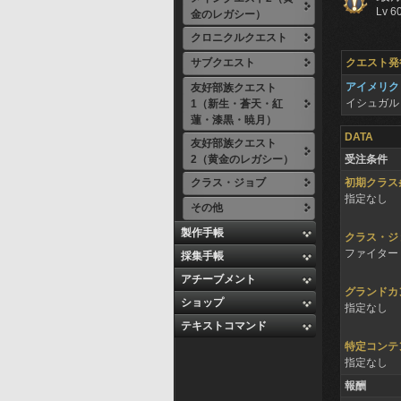
Lv 6
金のレガシー）
クロニクルクエスト
サブクエスト
クエスト発
アイメリク
友好部族クエスト
イシュガル
1（新生・蒼天・紅
蓮・漆黒・暁月）
DATA
友好部族クエスト
2（黄金のレガシー）
受注条件
クラス・ジョブ
初期クラス
指定なし
その他
製作手帳
クラス・ジ
ファイター 
採集手帳
アチーブメント
グランドカ
ショップ
指定なし
テキストコマンド
特定コンテ
指定なし
報酬