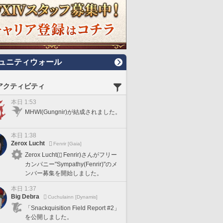
ュニティウォール
アクティビティ
本日 1:53
MHWI(Gungnir)が結成されました。
本日 1:38
Zerox Lucht
Fenrir [Gaia]
Zerox Lucht(
Fenrir)さんがフリー
カンパニー"Sympathy(Fenrir)"のメ
ンバー募集を開始しました。
本日 1:37
Big Debra
Cuchulainn [Dynamis]
「Snackquisition Field Report #2」
を公開しました。