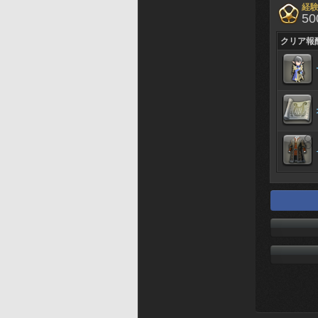
経
50
クリア報