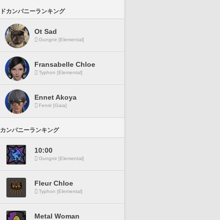
ドカンパニーランキング
Ot Sad
Gungnir [Elemental]
Fransabelle Chloe
Typhon [Elemental]
Ennet Akoya
Fenrir [Gaia]
カンパニーランキング
10:00
Gungnir [Elemental]
Fleur Chloe
Typhon [Elemental]
Metal Woman