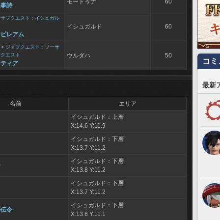
モードゥナ
60
叙事詩
>
サブクエスト：イシュガル
イシュガルド
60
ンピレアム
>
ジョブクエスト：ソーサ
士クエスト
ウルダハ
50
コミ
ンティア
最新
名前
エリア
イシュガルド：上層
X:14.6 Y:11.9
イシュガルド：下層
X:13.7 Y:11.2
イシュガルド：下層
ー
X:13.8 Y:11.2
イシュガルド：下層
X:13.7 Y:11.2
イシュガルド：下層
の伝令
X:13.6 Y:11.1