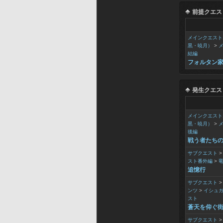
前提クエス
メインクエスト
黒・暁月）
>
結編
フォルタン
発生クエス
メインクエスト
黒・暁月）
>
後編
戦う者たち
サブクエスト
スト番外編
>
追憶行
サブクエスト
ンツ
>
イシュ
スト
蒼天を仰ぐ
サブクエスト