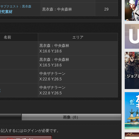
>
サブクエスト：黒衣森
黒衣森：中央森林
29
研究素材
名前
エリア
黒衣森：中央森林
X:16.6 Y:18.6
黒衣森：中央森林
X:16.5 Y:18.6
中央ザナラーン
X:22.6 Y:26.5
中央ザナラーン
獣
X:22.8 Y:26.5
画像（0）
を記入するにはログインが必要です。