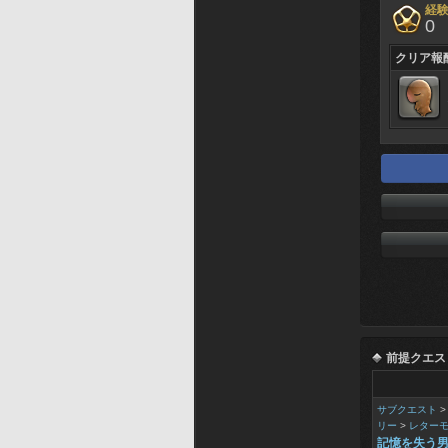
経
0
クリア報
前提クエス
サブクエスト
リー
>
レター
記憶を失う