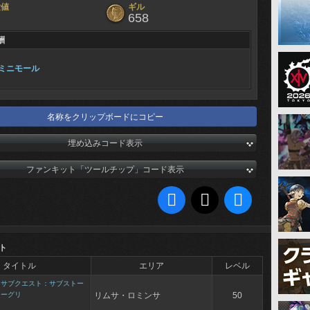
験値
ギル
658
酬
ミニモール
名称をクリップボードにコピー
埋め込みコード表示
ファンキット「ツールチップ」コード表示
ト
タイトル
エリア
レベル
>
サブクエスト：サブストー
モーグリ
リムサ・ロミンサ
50
男