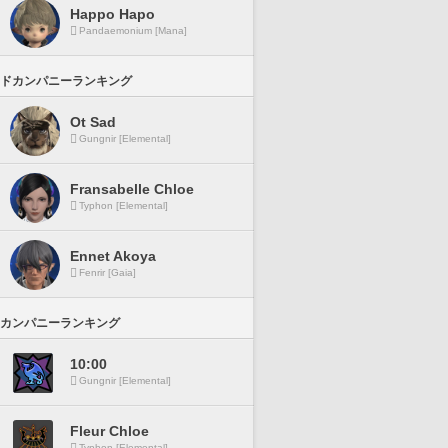
Happo Hapo
Pandaemonium [Mana]
ドカンパニーランキング
Ot Sad
Gungnir [Elemental]
Fransabelle Chloe
Typhon [Elemental]
Ennet Akoya
Fenrir [Gaia]
カンパニーランキング
10:00
Gungnir [Elemental]
Fleur Chloe
Typhon [Elemental]