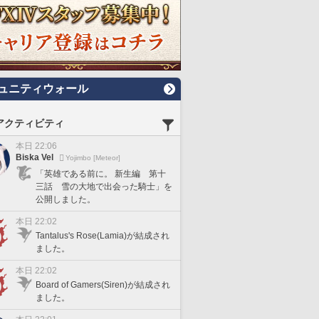
ュニティウォール
アクティビティ
本日 22:06
Biska Vel
Yojimbo [Meteor]
「英雄である前に。 新生編 第十
三話 雪の大地で出会った騎士」を
公開しました。
本日 22:02
Tantalus's Rose(Lamia)が結成され
ました。
本日 22:02
Board of Gamers(Siren)が結成され
ました。