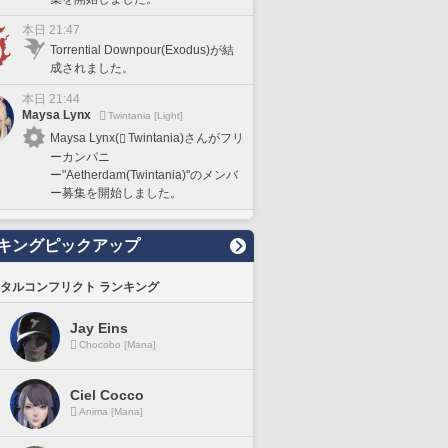
本日 21:47
Torrential Downpour(Exodus)が結
成されました。
本日 21:44
Maysa Lynx
Twintania [Light]
Maysa Lynx(
Twintania)さんがフリ
ーカンパニ
ー"Aetherdam(Twintania)"のメンバ
ー募集を開始しました。
キングピックアップ
タルコンフリクト ランキング
Jay Eins
Chocobo [Mana]
Ciel Cocco
Anima [Mana]