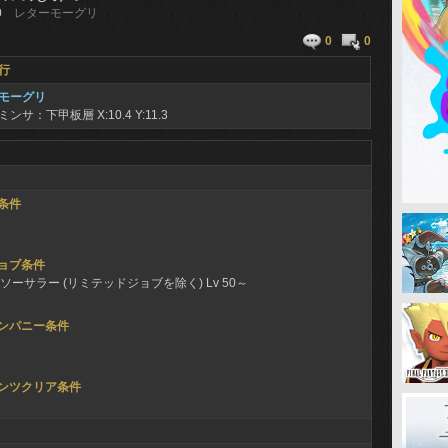
0
レターモーグリ
0
0
行
モーグリ
ミンサ：下甲板層
X:10.4 Y:11.3
条件
ョブ条件
ソーサラー (リミテッドジョブを除く) Lv 50～
ンパニー条件
ンツクリア条件