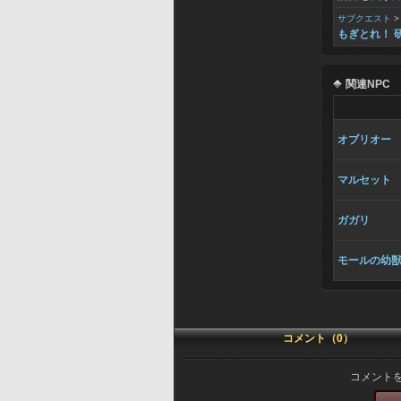
サブクエスト
もぎとれ！ 
関連NPC
オブリオー
マルセット
ガガリ
モールの幼
コメント（0）
コメント