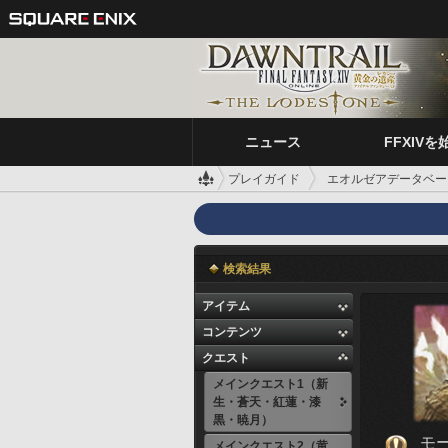
ニュース
FFXIVを
プレイガイド
エオルゼアデータベー
検索結果
アイテム
コンテンツ
クエスト
メインクエスト1（新
生・蒼天・紅蓮・漆
黒・暁月）
モ
メインクエスト2（黄