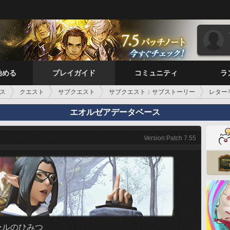
始める
プレイガイド
コミュニティ
ラ
ス
クエスト
サブクエスト
サブクエスト：サブストーリー
レター
エオルゼアデータベース
Version:Patch 7.55
ールのひみつ