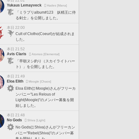
本日 22:01
Yukaus Lemayveck
Hades [Mana]
「ミラプリalbum#123 妖精王に侍
る剣士」を公開しました。
本日 22:00
Cult of Clotho(Coeurl)が結成されま
した。
本日 21:52
Avis Claris
Atomos [Elemental]
「早朝ヌシ釣り（スカイライトハー
ト）」を公開しました。
本日 21:49
Eloa Elith
Moogle [Chaos]
Eloa Elith(
Moogle)さんがフリーカ
ンパニー"Les Relous of
Light(Moogle)"のメンバー募集を開
始しました。
本日 21:48
No Gods
Shiva [Light]
No Gods(
Shiva)さんがフリーカン
パニー"Rebel(Shiva)"のメンバー募
集を開始しました。