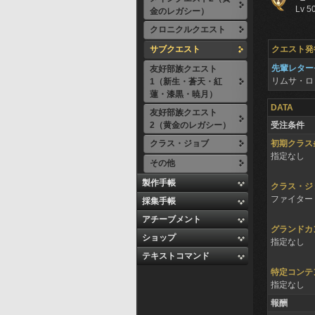
Lv 5
金のレガシー）
クロニクルクエスト
サブクエスト
クエスト発
先輩レター
友好部族クエスト
リムサ・ロ
1（新生・蒼天・紅
蓮・漆黒・暁月）
DATA
友好部族クエスト
2（黄金のレガシー）
受注条件
クラス・ジョブ
初期クラス
指定なし
その他
製作手帳
クラス・ジ
ファイター 
採集手帳
アチーブメント
グランドカ
ショップ
指定なし
テキストコマンド
特定コンテ
指定なし
報酬