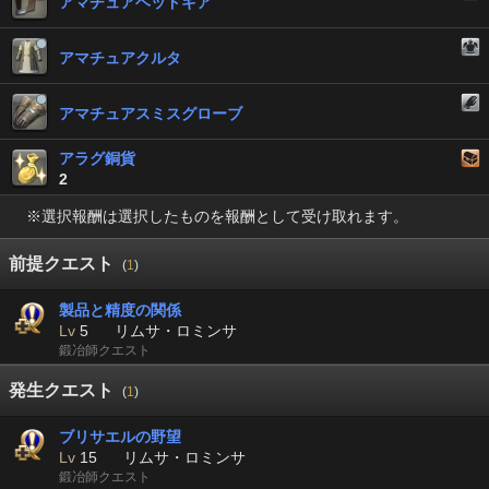
アマチュアヘッドギア
アマチュアクルタ
アマチュアスミスグローブ
アラグ銅貨
2
※選択報酬は選択したものを報酬として受け取れます。
前提クエスト
(
1
)
製品と精度の関係
Lv
5
リムサ・ロミンサ
鍛冶師クエスト
発生クエスト
(
1
)
ブリサエルの野望
Lv
15
リムサ・ロミンサ
鍛冶師クエスト