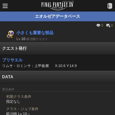
エオルゼアデータベース
0
0
小さくも重要な部品
Lv
10
鍛冶師クエスト
クエスト発行
ブリサエル
リムサ・ロミンサ：上甲板層
X:10.6 Y:14.9
DATA
受注条件
初期クラス条件
指定なし
クラス・ジョブ条件
鍛冶師 Lv 10～