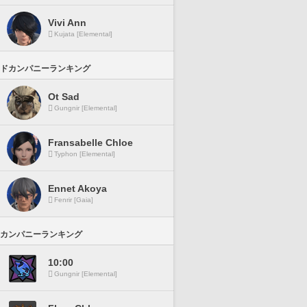
Vivi Ann
Kujata [Elemental]
ドカンパニーランキング
Ot Sad
Gungnir [Elemental]
Fransabelle Chloe
Typhon [Elemental]
Ennet Akoya
Fenrir [Gaia]
カンパニーランキング
10:00
Gungnir [Elemental]