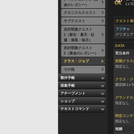
Lv 5
金のレガシー）
クロニクルクエスト
サブクエスト
クエスト発
フフチャ
友好部族クエスト
グリダニア
1（新生・蒼天・紅
蓮・漆黒・暁月）
DATA
友好部族クエスト
2（黄金のレガシー）
受注条件
クラス・ジョブ
初期クラス
指定なし
その他
製作手帳
クラス・ジ
園芸師 Lv 
採集手帳
アチーブメント
グランドカ
ショップ
指定なし
テキストコマンド
特定コンテ
指定なし
報酬