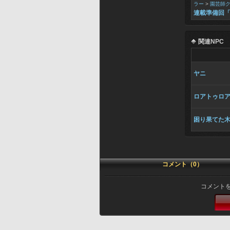
ラー
>
園芸師
連載準備回
関連NPC
ヤニ
ロアトゥロ
困り果てた
コメント（0）
コメント