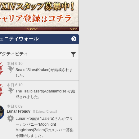
ュニティウォール
アクティビティ
本日 6:10
Sea of Stars(Kraken)が結成されま
した。
本日 6:10
The Trailblazers(Adamantoise)が結
成されました。
本日 6:09
Lunar Froggy
Zalera [Crystal]
Lunar Froggy(
Zalera)さんがフリ
ーカンパニー"Moonlight
Magicians(Zalera)"のメンバー募集
を開始しました。