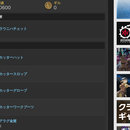
験値
ギル
0600
0
酬
ラウニハチェット
カッターハット
カッタースロップ
カッターグローブ
カッターワークブーツ
アラグ金貨
3