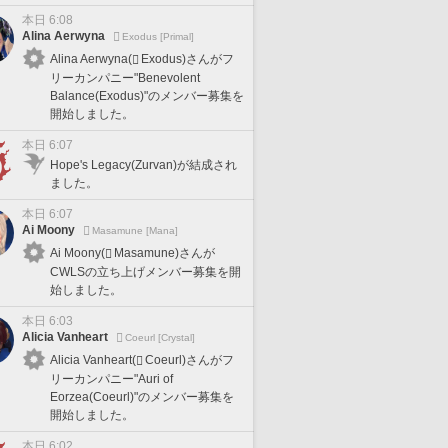
本日 6:08
Alina Aerwyna
Exodus [Primal]
Alina Aerwyna(
Exodus)さんがフ
リーカンパニー"Benevolent
Balance(Exodus)"のメンバー募集を
開始しました。
本日 6:07
Hope's Legacy(Zurvan)が結成され
ました。
本日 6:07
Ai Moony
Masamune [Mana]
Ai Moony(
Masamune)さんが
CWLSの立ち上げメンバー募集を開
始しました。
本日 6:03
Alicia Vanheart
Coeurl [Crystal]
Alicia Vanheart(
Coeurl)さんがフ
リーカンパニー"Auri of
Eorzea(Coeurl)"のメンバー募集を
開始しました。
本日 6:02