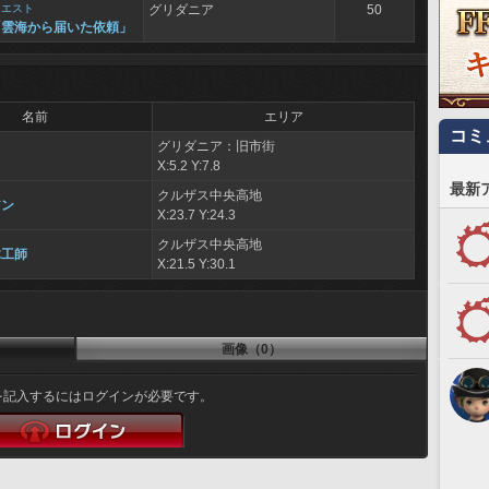
クエスト
グリダニア
50
「雲海から届いた依頼」
名前
エリア
コミ
グリダニア：旧市街
X:5.2 Y:7.8
最新
クルザス中央高地
アン
X:23.7 Y:24.3
クルザス中央高地
木工師
X:21.5 Y:30.1
画像（0）
を記入するにはログインが必要です。