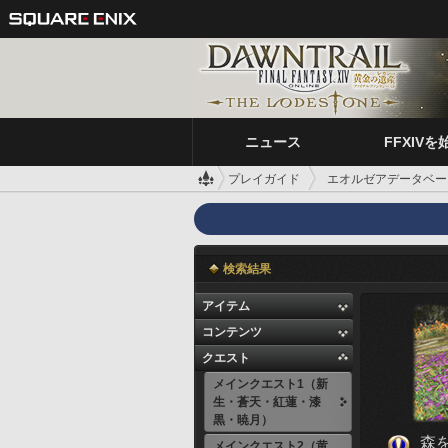
ニュース
FFXIVを
プレイガイド
エオルゼアデータベー
検索結果
アイテム
コンテンツ
クエスト
メインクエスト1（新
生・蒼天・紅蓮・漆
黒・暁月）
森
メインクエスト2（黄