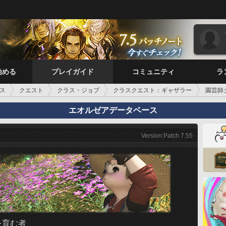
始める
プレイガイド
コミュニティ
ラ
ス
クエスト
クラス・ジョブ
クラスクエスト：ギャザラー
園芸師
エオルゼアデータベース
Version:Patch 7.55
を育む者