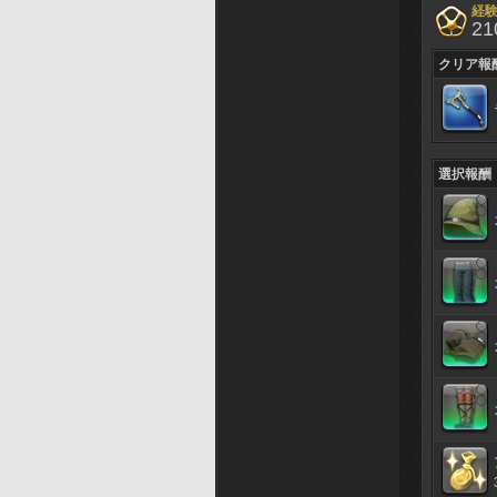
経
21
クリア報
選択報酬