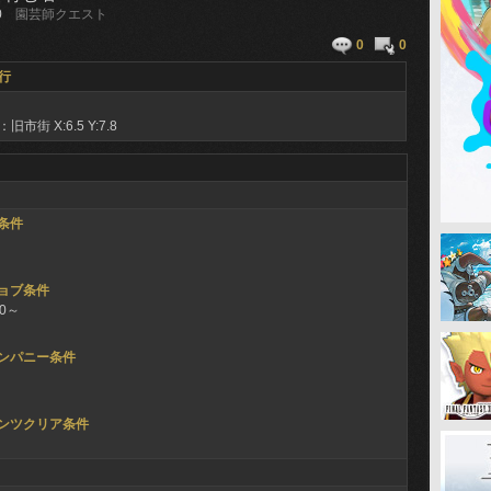
0
園芸師クエスト
0
0
行
：旧市街
X:6.5 Y:7.8
条件
ョブ条件
50～
ンパニー条件
ンツクリア条件