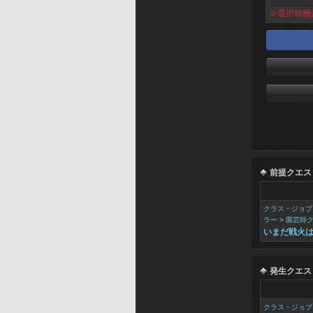
※選択報酬
前提クエス
クラス・ジョブ
ラー
>
園芸師
いまだ戦火
発生クエス
クラス・ジョブ