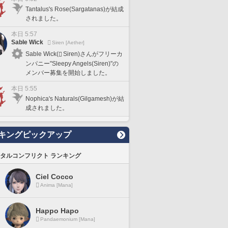
Tantalus's Rose(Sargatanas)が結成
されました。
本日 5:57
Sable Wick
Siren [Aether]
Sable Wick(
Siren)さんがフリーカ
ンパニー"Sleepy Angels(Siren)"の
メンバー募集を開始しました。
本日 5:55
Nophica's Naturals(Gilgamesh)が結
成されました。
キングピックアップ
タルコンフリクト ランキング
Ciel Cocco
Anima [Mana]
Happo Hapo
Pandaemonium [Mana]