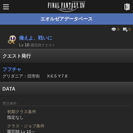
エオルゼアデータベース
0
0
備えよ、戦いに
Lv
10
園芸師クエスト
クエスト発行
フフチャ
グリダニア：旧市街
X:6.5 Y:7.8
DATA
受注条件
初期クラス条件
指定なし
クラス・ジョブ条件
園芸師 Lv 10～