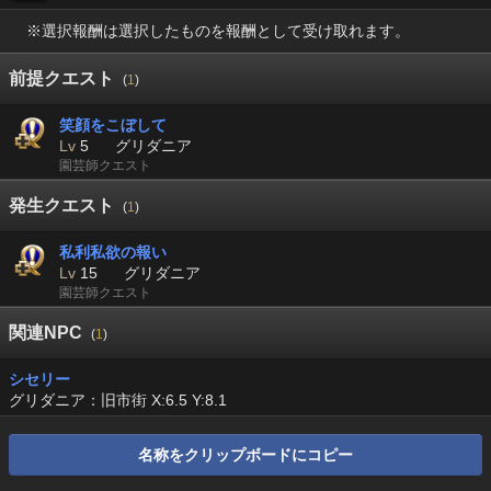
※選択報酬は選択したものを報酬として受け取れます。
前提クエスト
(
1
)
笑顔をこぼして
Lv
5
グリダニア
園芸師クエスト
発生クエスト
(
1
)
私利私欲の報い
Lv
15
グリダニア
園芸師クエスト
関連NPC
(
1
)
シセリー
グリダニア：旧市街 X:6.5 Y:8.1
名称をクリップボードにコピー