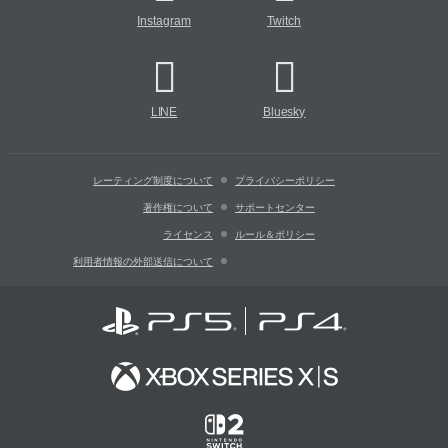
Instagram
Twitch
LINE
Bluesky
レーティング制度について
プライバシーポリシー
著作権について
サポートセンター
ライセンス
ルール＆ポリシー
利用者情報の外部送信について