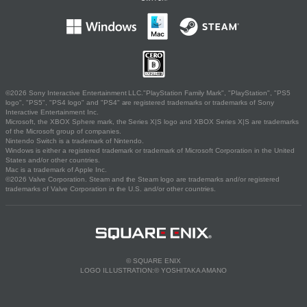
©2026 Sony Interactive Entertainment LLC."PlayStation Family Mark", "PlayStation", "PS5
logo", "PS5", "PS4 logo" and "PS4" are registered trademarks or trademarks of Sony
Interactive Entertainment Inc.
Microsoft, the XBOX Sphere mark, the Series X|S logo and XBOX Series X|S are trademarks
of the Microsoft group of companies.
Nintendo Switch is a trademark of Nintendo.
Windows is either a registered trademark or trademark of Microsoft Corporation in the United
States and/or other countries.
Mac is a trademark of Apple Inc.
©2026 Valve Corporation. Steam and the Steam logo are trademarks and/or registered
trademarks of Valve Corporation in the U.S. and/or other countries.
© SQUARE ENIX
LOGO ILLUSTRATION:© YOSHITAKA AMANO