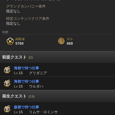
グランドカンパニー条件
指定なし
特定コンテンツクリア条件
指定なし
報酬
経験値
ギル
5760
668
前提クエスト
(
2
)
海都で待つ仕事
Lv
15
グリダニア
海都で待つ仕事
Lv
15
ウルダハ
発生クエスト
(
19
)
森都で待つ仕事
Lv
15
リムサ・ロミンサ