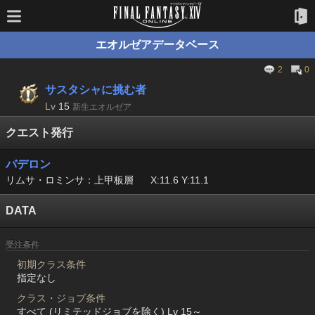
エオルゼアデータベース
2
0
サスタシャに挑む者
Lv
15
新生エオルゼア
クエスト発行
バデロン
リムサ・ロミンサ：上甲板層
X:11.6 Y:11.1
DATA
受注条件
初期クラス条件
指定なし
クラス・ジョブ条件
すべて (リミテッドジョブを除く) Lv 15～