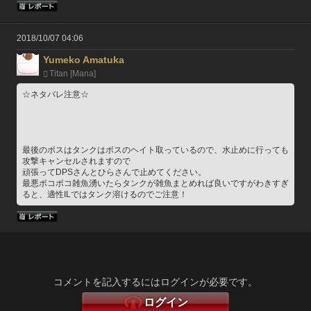
2018/10/07 04:06
Yumeko Amatuka
Titan [Mana]
☆ネタバレ注意☆
最後のボスはタンクはボスのヘイト取っているので、水止めに行っても
攻撃キャンセルされますので
頑張ってDPSさんとひらさんで止めてください。
最悪ポコポコ雑魚湧いたらタンクが雑魚まとめれば良いですがわきすぎ
ると、適性ILではタンク溶けるのでご注意！
コメントを記入するにはログインが必要です。
ログイン