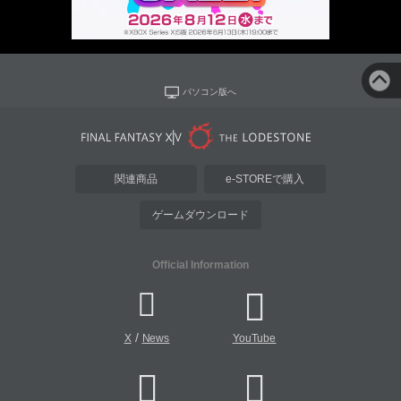
パソコン版へ
関連商品
e-STOREで購入
ゲームダウンロード
Official Information
/
X
News
YouTube