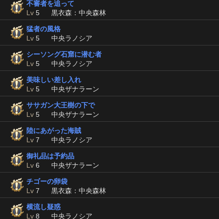
不審者を追って
Lv
5
黒衣森：中央森林
猛者の風格
Lv
5
中央ラノシア
シーソング石窟に潜む者
Lv
5
中央ラノシア
美味しい差し入れ
Lv
5
中央ザナラーン
ササガン大王樹の下で
Lv
5
中央ザナラーン
陸にあがった海賊
Lv
7
中央ラノシア
御礼品は予約品
Lv
6
中央ザナラーン
チゴーの卵袋
Lv
7
黒衣森：中央森林
横流し疑惑
Lv
8
中央ラノシア