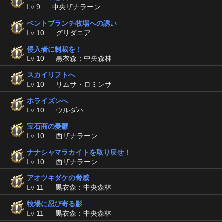
Lv
9
中央ザナラーン
ベントブランチ牧場への誘い
Lv
10
グリダニア
侵入者に制裁を！
Lv
10
黒衣森：中央森林
スカイリフトへ
Lv
10
リムサ・ロミンサ
ホライズンへ
Lv
10
ウルダハ
宝石商の憂鬱
Lv
10
西ザナラーン
ナナシャマラカイトを取り戻せ！
Lv
10
西ザナラーン
アオツキダケの脅威
Lv
11
黒衣森：中央森林
牧場に忍び寄る影
Lv
11
黒衣森：中央森林