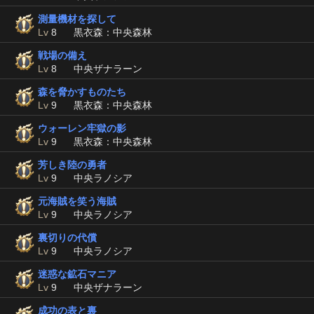
測量機材を探して
Lv
8
黒衣森：中央森林
戦場の備え
Lv
8
中央ザナラーン
森を脅かすものたち
Lv
9
黒衣森：中央森林
ウォーレン牢獄の影
Lv
9
黒衣森：中央森林
芳しき陸の勇者
Lv
9
中央ラノシア
元海賊を笑う海賊
Lv
9
中央ラノシア
裏切りの代償
Lv
9
中央ラノシア
迷惑な鉱石マニア
Lv
9
中央ザナラーン
成功の表と裏