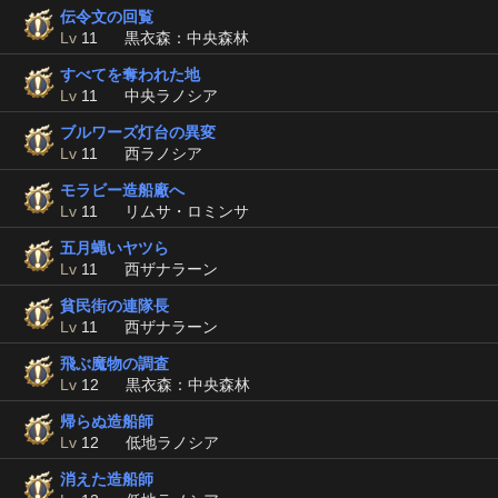
伝令文の回覧
Lv
11
黒衣森：中央森林
すべてを奪われた地
Lv
11
中央ラノシア
ブルワーズ灯台の異変
Lv
11
西ラノシア
モラビー造船廠へ
Lv
11
リムサ・ロミンサ
五月蝿いヤツら
Lv
11
西ザナラーン
貧民街の連隊長
Lv
11
西ザナラーン
飛ぶ魔物の調査
Lv
12
黒衣森：中央森林
帰らぬ造船師
Lv
12
低地ラノシア
消えた造船師