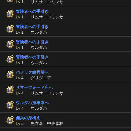
Lv
1
リムサ・ロミンサ
冒険者への手引き
Lv
1
リムサ・ロミンサ
冒険者への手引き
Lv
1
ウルダハ
冒険者への手引き
Lv
1
ウルダハ
冒険者への手引き
Lv
1
ウルダハ
バノック練兵所へ
Lv
4
グリダニア
サマーフォード庄へ
Lv
4
リムサ・ロミンサ
ウルダハ操車庫へ
Lv
4
ウルダハ
傭兵の身構え
Lv
5
黒衣森：中央森林