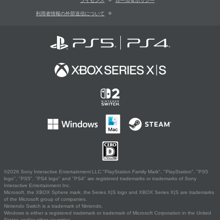
ライセンス
ルール＆ポリシー
利用者情報の外部送信について
©2026 Sony Interactive Entertainment LLC."PlayStation Family Mark", "PlayStation", "PS5
logo", "PS5", "PS4 logo" and "PS4" are registered trademarks or trademarks of Sony
Interactive Entertainment Inc.
Microsoft, the XBOX Sphere mark, the Series X|S logo and XBOX Series X|S are trademarks
of the Microsoft group of companies.
Nintendo Switch is a trademark of Nintendo.
Windows is either a registered trademark or trademark of Microsoft Corporation in the United
States and/or other countries.