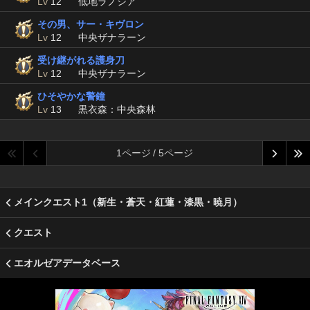
Lv
12
低地ラノシア
その男、サー・キヴロン
Lv
12
中央ザナラーン
受け継がれる護身刀
Lv
12
中央ザナラーン
ひそやかな警鐘
Lv
13
黒衣森：中央森林
1ページ / 5ページ
メインクエスト1（新生・蒼天・紅蓮・漆黒・暁月）
クエスト
エオルゼアデータベース