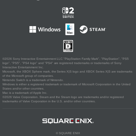
©2026 Sony Interactive Entertainment LLC."PlayStation Family Mark", "PlayStation", "PS5
logo", "PS5", "PS4 logo" and "PS4" are registered trademarks or trademarks of Sony
Interactive Entertainment Inc.
Microsoft, the XBOX Sphere mark, the Series X|S logo and XBOX Series X|S are trademarks
of the Microsoft group of companies.
Nintendo Switch is a trademark of Nintendo.
Windows is either a registered trademark or trademark of Microsoft Corporation in the United
States and/or other countries.
Mac is a trademark of Apple Inc.
©2026 Valve Corporation. Steam and the Steam logo are trademarks and/or registered
trademarks of Valve Corporation in the U.S. and/or other countries.
© SQUARE ENIX