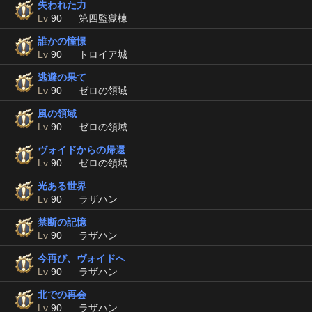
失われた力
Lv
90
第四監獄棟
誰かの憧憬
Lv
90
トロイア城
逃避の果て
Lv
90
ゼロの領域
風の領域
Lv
90
ゼロの領域
ヴォイドからの帰還
Lv
90
ゼロの領域
光ある世界
Lv
90
ラザハン
禁断の記憶
Lv
90
ラザハン
今再び、ヴォイドへ
Lv
90
ラザハン
北での再会
Lv
90
ラザハン