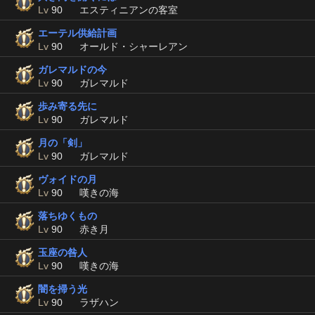
Lv
90
エスティニアンの客室
エーテル供給計画
Lv
90
オールド・シャーレアン
ガレマルドの今
Lv
90
ガレマルド
歩み寄る先に
Lv
90
ガレマルド
月の「剣」
Lv
90
ガレマルド
ヴォイドの月
Lv
90
嘆きの海
落ちゆくもの
Lv
90
赤き月
玉座の咎人
Lv
90
嘆きの海
闇を掃う光
Lv
90
ラザハン