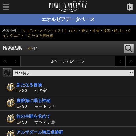
エオルゼアデータベース
検索条件：|
クエスト>メインクエスト1（新生・蒼天・紅蓮・漆黒・暁月）>メ
インクエスト：新たなる冒険編
|
検索結果
（
47
件）
1ページ / 1ページ
新たなる冒険
Lv
90
石の家
豊穣海に眠る神秘
Lv
90
モードゥナ
旅の仲間を求めて
Lv
90
サベネア島
アルザダール海底遺跡群