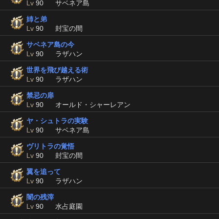
Lv
90
サベネア島
姉と弟
Lv
90
封宝の間
サベネア島の今
Lv
90
ラザハン
世界を飛び越える術
Lv
90
ラザハン
禁忌の扉
Lv
90
オールド・シャーレアン
ヤ・シュトラの実験
Lv
90
サベネア島
ヴリトラの覚悟
Lv
90
封宝の間
翼を追って
Lv
90
ラザハン
闇の残滓
Lv
90
水占庭園