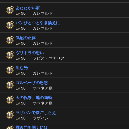
あたたかい家
Lv
90
ガレマルド
パンひとつと引き換えに
Lv
90
ガレマルド
気配の正体
Lv
90
ガレマルド
ヴリトラの想い
Lv
90
ラピス・マナリス
阻む光
Lv
90
ガレマルド
ゴルベーザの思惑
Lv
90
サベネア島
天の祝祭、地の鳴動
Lv
90
サベネア島
ラザハンで腹ごしらえ
Lv
90
ラザハン
冥き門を開くには