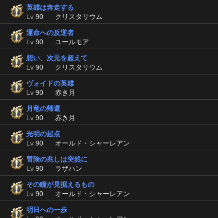
英雄は奔走する
Lv
90
クリスタリウム
運命への反逆者
Lv
90
ユールモア
想い、次元を超えて
Lv
90
クリスタリウム
ヴォイドの英雄
Lv
90
赤き月
月竜の帰還
Lv
90
赤き月
光明の起点
Lv
90
オールド・シャーレアン
冒険の兆しは突然に
Lv
90
ラザハン
その瞳が見据えるもの
Lv
90
オールド・シャーレアン
明日への一歩