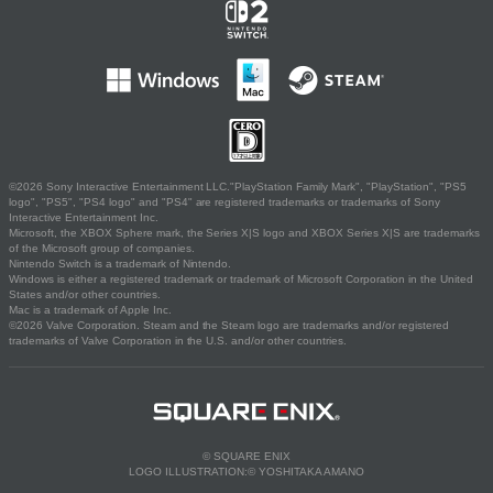
©2026 Sony Interactive Entertainment LLC."PlayStation Family Mark", "PlayStation", "PS5
logo", "PS5", "PS4 logo" and "PS4" are registered trademarks or trademarks of Sony
Interactive Entertainment Inc.
Microsoft, the XBOX Sphere mark, the Series X|S logo and XBOX Series X|S are trademarks
of the Microsoft group of companies.
Nintendo Switch is a trademark of Nintendo.
Windows is either a registered trademark or trademark of Microsoft Corporation in the United
States and/or other countries.
Mac is a trademark of Apple Inc.
©2026 Valve Corporation. Steam and the Steam logo are trademarks and/or registered
trademarks of Valve Corporation in the U.S. and/or other countries.
© SQUARE ENIX
LOGO ILLUSTRATION:© YOSHITAKA AMANO