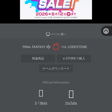
パソコン版へ
関連商品
e-STOREで購入
ゲームダウンロード
Official Information
/
X
News
YouTube