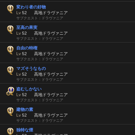
変わり者の好物
Lv
52
高地ドラヴァニア
サブクエスト：ドラヴァニア
至高の果実
Lv
52
高地ドラヴァニア
サブクエスト：ドラヴァニア
自由の特権
Lv
52
高地ドラヴァニア
サブクエスト：ドラヴァニア
マズそうなもの
Lv
52
高地ドラヴァニア
サブクエスト：ドラヴァニア
盗むしかない
Lv
52
高地ドラヴァニア
サブクエスト：ドラヴァニア
建物の素
Lv
52
高地ドラヴァニア
サブクエスト：ドラヴァニア
独特な煙