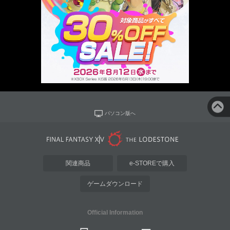
パソコン版へ
関連商品
e-STOREで購入
ゲームダウンロード
Official Information