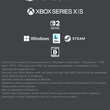
©2026 Sony Interactive Entertainment LLC."PlayStation Family Mark", "PlayStation", "PS5
logo", "PS5", "PS4 logo" and "PS4" are registered trademarks or trademarks of Sony
Interactive Entertainment Inc.
Microsoft, the XBOX Sphere mark, the Series X|S logo and XBOX Series X|S are trademarks
of the Microsoft group of companies.
Nintendo Switch is a trademark of Nintendo.
Windows is either a registered trademark or trademark of Microsoft Corporation in the United
States and/or other countries.
Mac is a trademark of Apple Inc.
©2026 Valve Corporation. Steam and the Steam logo are trademarks and/or registered
trademarks of Valve Corporation in the U.S. and/or other countries.