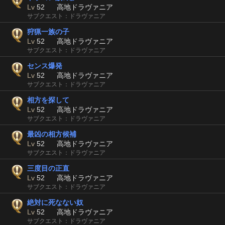
Lv
52
高地ドラヴァニア
サブクエスト：ドラヴァニア
狩猟一族の子
Lv
52
高地ドラヴァニア
サブクエスト：ドラヴァニア
センス爆発
Lv
52
高地ドラヴァニア
サブクエスト：ドラヴァニア
相方を探して
Lv
52
高地ドラヴァニア
サブクエスト：ドラヴァニア
最凶の相方候補
Lv
52
高地ドラヴァニア
サブクエスト：ドラヴァニア
三度目の正直
Lv
52
高地ドラヴァニア
サブクエスト：ドラヴァニア
絶対に死なない奴
Lv
52
高地ドラヴァニア
サブクエスト：ドラヴァニア