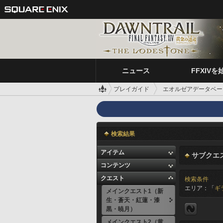
ニュース
FFXIVを
プレイガイド
エオルゼアデータベー
検索結果
アイテム
サブクエ
コンテンツ
クエスト
検索条件
エリア：「
ギ
メインクエスト1（新
生・蒼天・紅蓮・漆
黒・暁月）
メインクエスト2（黄