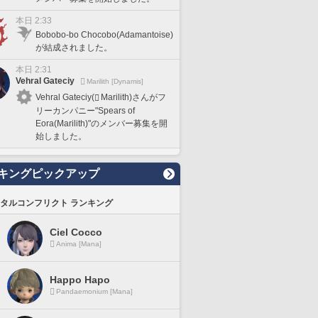
本日 2:33
Bobobo-bo Chocobo(Adamantoise)
が結成されました。
本日 2:31
Vehral Gateciy
Marilith [Dynamis]
Vehral Gateciy(
Marilith)さんがフ
リーカンパニー"Spears of
Eora(Marilith)"のメンバー募集を開
始しました。
キングピックアップ
タルコンフリクト ランキング
Ciel Cocco
Anima [Mana]
Happo Hapo
Pandaemonium [Mana]