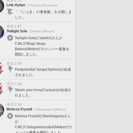
本日 2:53
Link Hylian
Garuda [Elemental]
「『いぶき』の勇者服」を公開しま
した。
本日 2:47
Twilight Sola
Valefor [Meteor]
Twilight Sola(
Valefor)さんが
CWLS"Mogu Mogu
Bakery(Meteor)"のメンバー募集を
開始しました。
本日 2:46
Postprandial Surge(Typhon)が結成
されました。
本日 2:34
Steals your bnuy(Cactuar)が結成さ
れました。
本日 2:34
Melissa Fryxell
Mandragora [Meteor]
Melissa Fryxell(
Mandragora)さん
が
CWLS"zetuganbaroukai(Meteor)"の
メンバー募集を開始しました。