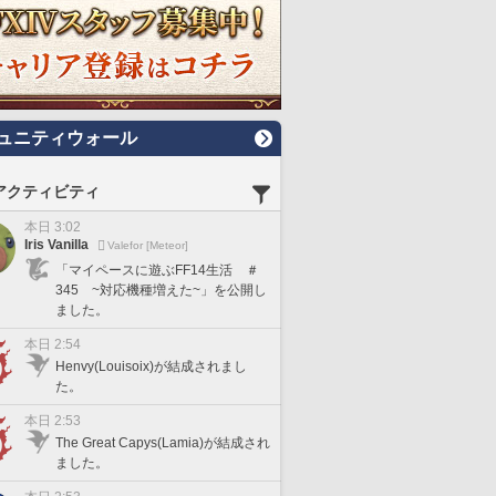
ュニティウォール
アクティビティ
本日 3:02
Iris Vanilla
Valefor [Meteor]
「マイペースに遊ぶFF14生活 ＃
345 ~対応機種増えた~」を公開し
ました。
本日 2:54
Henvy(Louisoix)が結成されまし
た。
本日 2:53
The Great Capys(Lamia)が結成され
ました。