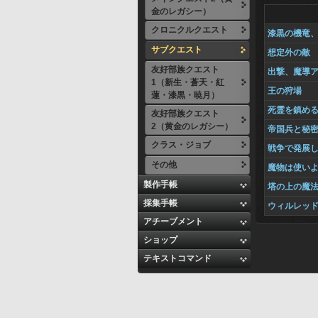
金のレガシー）
クロニクルクエスト
漆黒の機竜
サブクエスト
想定外の敵
友好部族クエスト
出撃、魔導
1（新生・蒼天・紅
王の狩場
蓮・漆黒・暁月）
死霊を鎮め
友好部族クエスト
2（黄金のレガシー）
帝国兵と秘
クラス・ジョブ
戦争で発展
その他
魔物は使い
製作手帳
塔の上の魔
採集手帳
ウィルレッ
アチーブメント
ショップ
テキストコマンド