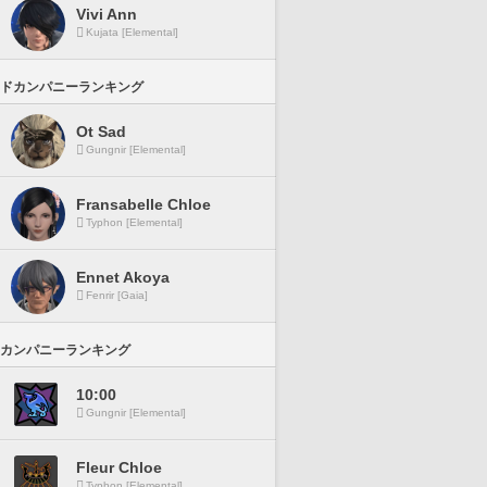
Vivi Ann
Kujata [Elemental]
ドカンパニーランキング
Ot Sad
Gungnir [Elemental]
Fransabelle Chloe
Typhon [Elemental]
Ennet Akoya
Fenrir [Gaia]
カンパニーランキング
10:00
Gungnir [Elemental]
Fleur Chloe
Typhon [Elemental]