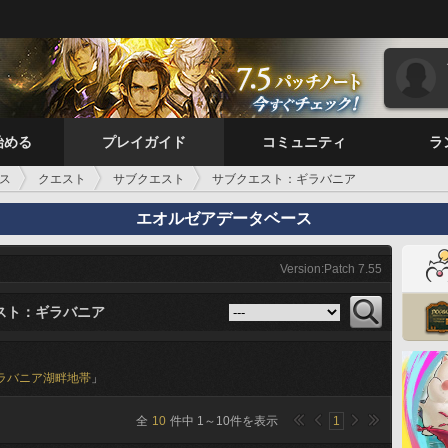
始める
プレイガイド
コミュニティ
ラ
ス
クエスト
サブクエスト
サブクエスト：ギラバニア
エオルゼアデータベース
Version:Patch 7.55
スト：ギラバニア
ラバニア湖畔地帯
」
全
10
件中
1
～
10
件を表示
1