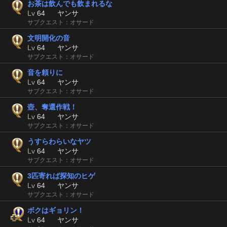
お茶は飲んでも飲まれるな
Lv
64
ヤンサ
サブクエスト：オサード
文明開化の音
Lv
64
ヤンサ
サブクエスト：オサード
音を頼りに
Lv
64
ヤンサ
サブクエスト：オサード
壺、奪還作戦！
Lv
64
ヤンサ
サブクエスト：オサード
うすらわらいなヤツ
Lv
64
ヤンサ
サブクエスト：オサード
3匹寄れば探知のヒゲ
Lv
64
ヤンサ
サブクエスト：オサード
ボクはギョリン！
Lv
64
ヤンサ