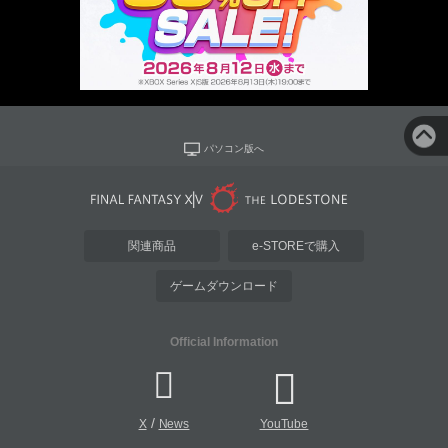
パソコン版へ
関連商品
e-STOREで購入
ゲームダウンロード
Official Information
/
X
News
YouTube