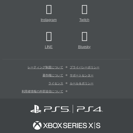
Instagram
Twitch
LINE
Bluesky
レーティング制度について
プライバシーポリシー
著作権について
サポートセンター
ライセンス
ルール＆ポリシー
利用者情報の外部送信について