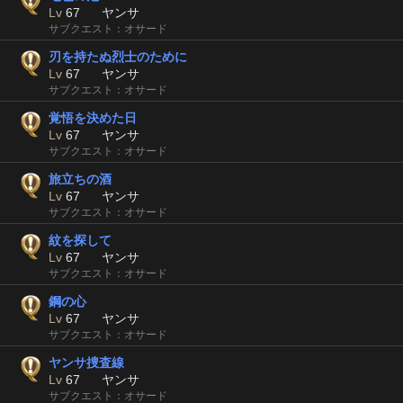
Lv
67
ヤンサ
サブクエスト：オサード
刃を持たぬ烈士のために
Lv
67
ヤンサ
サブクエスト：オサード
覚悟を決めた日
Lv
67
ヤンサ
サブクエスト：オサード
旅立ちの酒
Lv
67
ヤンサ
サブクエスト：オサード
紋を探して
Lv
67
ヤンサ
サブクエスト：オサード
鋼の心
Lv
67
ヤンサ
サブクエスト：オサード
ヤンサ捜査線
Lv
67
ヤンサ
サブクエスト：オサード