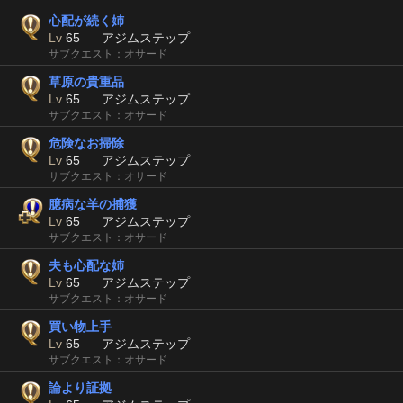
心配が続く姉
Lv
65
アジムステップ
サブクエスト：オサード
草原の貴重品
Lv
65
アジムステップ
サブクエスト：オサード
危険なお掃除
Lv
65
アジムステップ
サブクエスト：オサード
臆病な羊の捕獲
Lv
65
アジムステップ
サブクエスト：オサード
夫も心配な姉
Lv
65
アジムステップ
サブクエスト：オサード
買い物上手
Lv
65
アジムステップ
サブクエスト：オサード
論より証拠