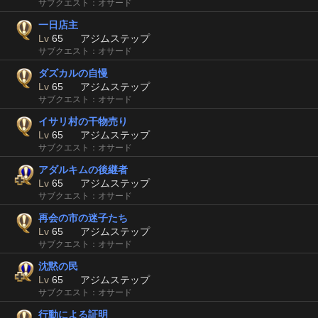
サブクエスト：オサード
一日店主
Lv
65
アジムステップ
サブクエスト：オサード
ダズカルの自慢
Lv
65
アジムステップ
サブクエスト：オサード
イサリ村の干物売り
Lv
65
アジムステップ
サブクエスト：オサード
アダルキムの後継者
Lv
65
アジムステップ
サブクエスト：オサード
再会の市の迷子たち
Lv
65
アジムステップ
サブクエスト：オサード
沈黙の民
Lv
65
アジムステップ
サブクエスト：オサード
行動による証明