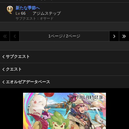
新たな季節へ
Lv
66
アジムステップ
サブクエスト：オサード
1ページ / 2ページ
サブクエスト
クエスト
エオルゼアデータベース