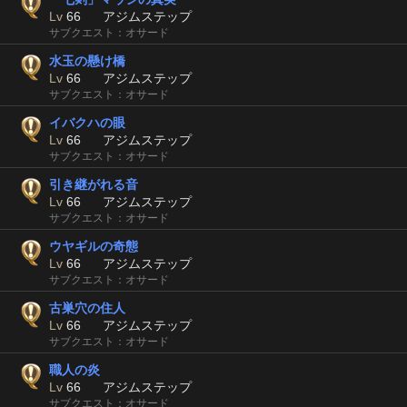
Lv
66
アジムステップ
サブクエスト：オサード
水玉の懸け橋
Lv
66
アジムステップ
サブクエスト：オサード
イバクハの眼
Lv
66
アジムステップ
サブクエスト：オサード
引き継がれる音
Lv
66
アジムステップ
サブクエスト：オサード
ウヤギルの奇態
Lv
66
アジムステップ
サブクエスト：オサード
古巣穴の住人
Lv
66
アジムステップ
サブクエスト：オサード
職人の炎
Lv
66
アジムステップ
サブクエスト：オサード