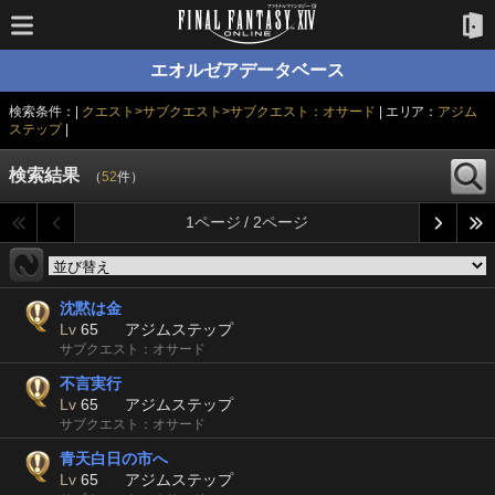
エオルゼアデータベース
検索条件：|
クエスト>サブクエスト>サブクエスト：オサード
| エリア：
アジム
ステップ
|
検索結果
（
52
件）
1ページ / 2ページ
沈黙は金
Lv
65
アジムステップ
サブクエスト：オサード
不言実行
Lv
65
アジムステップ
サブクエスト：オサード
青天白日の市へ
Lv
65
アジムステップ