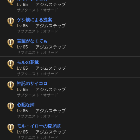
Lv
65
アジムステップ
サブクエスト：オサード
ゲシ族による提案
Lv
65
アジムステップ
サブクエスト：オサード
言葉がなくても
Lv
65
アジムステップ
サブクエスト：オサード
モルの花嫁
Lv
65
アジムステップ
サブクエスト：オサード
神託のサイコロ
Lv
65
アジムステップ
サブクエスト：オサード
心配な姉
Lv
65
アジムステップ
サブクエスト：オサード
モル・イローの稼ぎ頭
Lv
65
アジムステップ
サブクエスト：オサード