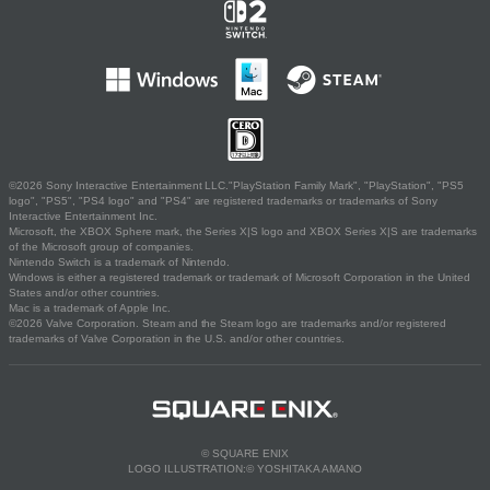
©2026 Sony Interactive Entertainment LLC."PlayStation Family Mark", "PlayStation", "PS5
logo", "PS5", "PS4 logo" and "PS4" are registered trademarks or trademarks of Sony
Interactive Entertainment Inc.
Microsoft, the XBOX Sphere mark, the Series X|S logo and XBOX Series X|S are trademarks
of the Microsoft group of companies.
Nintendo Switch is a trademark of Nintendo.
Windows is either a registered trademark or trademark of Microsoft Corporation in the United
States and/or other countries.
Mac is a trademark of Apple Inc.
©2026 Valve Corporation. Steam and the Steam logo are trademarks and/or registered
trademarks of Valve Corporation in the U.S. and/or other countries.
© SQUARE ENIX
LOGO ILLUSTRATION:© YOSHITAKA AMANO