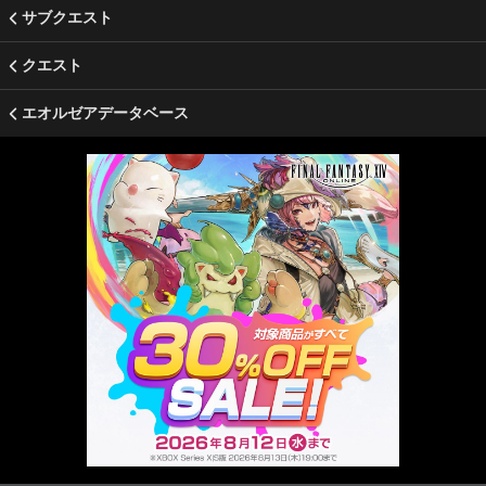
サブクエスト
クエスト
エオルゼアデータベース