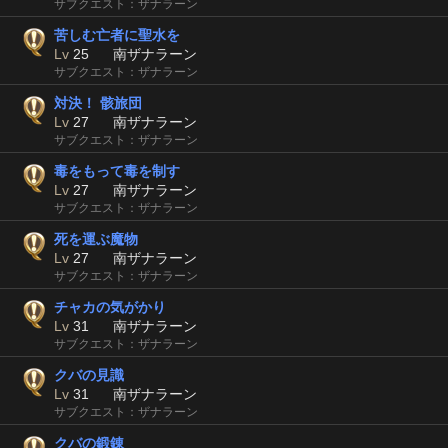
サブクエスト：ザナラーン
苦しむ亡者に聖水を
Lv
25
南ザナラーン
サブクエスト：ザナラーン
対決！ 骸旅団
Lv
27
南ザナラーン
サブクエスト：ザナラーン
毒をもって毒を制す
Lv
27
南ザナラーン
サブクエスト：ザナラーン
死を運ぶ魔物
Lv
27
南ザナラーン
サブクエスト：ザナラーン
チャカの気がかり
Lv
31
南ザナラーン
サブクエスト：ザナラーン
クバの見識
Lv
31
南ザナラーン
サブクエスト：ザナラーン
クバの鍛錬