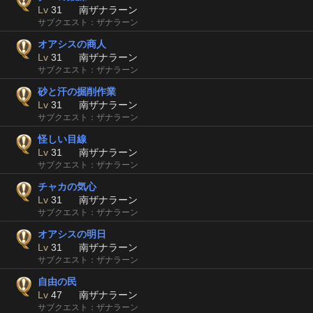
Lv
31
南ザナラーン
サブクエスト：ザナラーン
オアシスの商人
Lv
31
南ザナラーン
サブクエスト：ザナラーン
砂と汗の掘削作業
Lv
31
南ザナラーン
サブクエスト：ザナラーン
怪しい目線
Lv
31
南ザナラーン
サブクエスト：ザナラーン
チャカの気心
Lv
31
南ザナラーン
サブクエスト：ザナラーン
オアシスの明日
Lv
31
南ザナラーン
サブクエスト：ザナラーン
自由の民
Lv
47
南ザナラーン
サブクエスト：ザナラーン