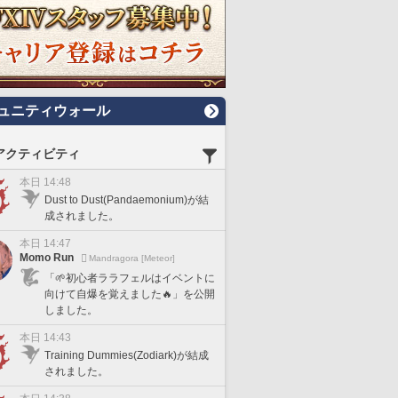
ュニティウォール
アクティビティ
本日 14:48
Dust to Dust(Pandaemonium)が結
成されました。
本日 14:47
Momo Run
Mandragora [Meteor]
「🌱初心者ララフェルはイベントに
向けて自爆を覚えました🔥」を公開
しました。
本日 14:43
Training Dummies(Zodiark)が結成
されました。