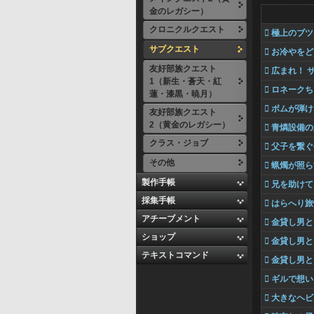
金のレガシー）
クロニクルクエスト
 極上のブツ
サブクエスト
 お冷やを
友好部族クエスト
 広まれ！ 
1（新生・蒼天・紅
 ロネーク
蓮・漆黒・暁月）
 ボムが弾
友好部族クエスト
2（黄金のレガシー）
 青燐設備
クラス・ジョブ
 父子を繋
その他
 蝋燭が照
製作手帳
 兄を助け
採集手帳
 はらへり
アチーブメント
 金貸し男
ショップ
 金貸し男
テキストコマンド
 金貸し男
 ギルで想
 大きなヘ