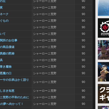
風の丘
シャーローニ荒野
90
だ夜
シャーローニ荒野
90
ロネーク
シャーローニ荒野
90
繋ぐもの
シャーローニ荒野
90
シャーローニ荒野
90
撒いて
シャーローニ荒野
90
ぐ関所のお仕事
シャーローニ荒野
90
地の商品価値
シャーローニ荒野
90
る異郷の黙祷
シャーローニ荒野
90
道具
シャーローニ荒野
90
す青き魔物
シャーローニ荒野
90
し悪魔の口
シャーローニ荒野
90
ヤーサの伝承はかく語り
シャーローニ荒野
90
りし古き知恵
シャーローニ荒野
90
ーニ荒野の平和のために
シャーローニ荒野
90
道の夢へ向かって！
シャーローニ荒野
90