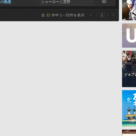
ャの熱意
シャーローニ荒野
90
全
32
件中
1
～
32
件を表示
1