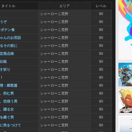
タイトル
エリア
レベル
シャーローニ荒野
90
どうぞ
シャーローニ荒野
90
サボテン食
シャーローニ荒野
90
ちゃんのお世話
シャーローニ荒野
90
けるその前に
シャーローニ荒野
90
の定期点検
シャーローニ荒野
90
ぐ伝統
シャーローニ荒野
90
らす祈り
シャーローニ荒野
90
て！
シャーローニ荒野
90
旅情：郷愁篇
シャーローニ荒野
90
と、拒む男
シャーローニ荒野
90
と、彷徨う男
シャーローニ荒野
90
と、踊る女
シャーローニ荒野
90
いを継ぐ男
シャーローニ荒野
90
ビに気をつけて
シャーローニ荒野
90