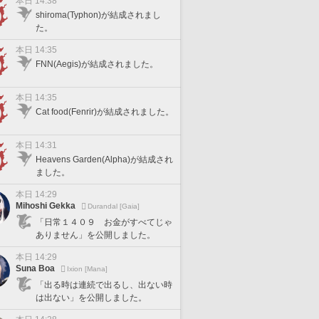
本日 14:38
shiroma(Typhon)が結成されまし
た。
本日 14:35
FNN(Aegis)が結成されました。
本日 14:35
Cat food(Fenrir)が結成されました。
本日 14:31
Heavens Garden(Alpha)が結成され
ました。
本日 14:29
Mihoshi Gekka
Durandal [Gaia]
「日常１４０９ お金がすべてじゃ
ありません」を公開しました。
本日 14:29
Suna Boa
Ixion [Mana]
「出る時は連続で出るし、出ない時
は出ない」を公開しました。