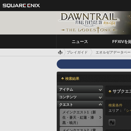
ニュース
FFXIVを
プレイガイド
エオルゼアデータベー
検索結果
アイテム
サブクエ
コンテンツ
クエスト
検索条件
エリア：「
シ
メインクエスト1（新
生・蒼天・紅蓮・漆
黒・暁月）
メインクエスト2（黄