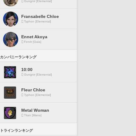
Gungnir [Elemental]
Fransabelle Chloe
Typhon [Elemental]
Ennet Akoya
Fenrir [Gaia]
カンパニーランキング
10:00
Gungnir [Elemental]
Fleur Chloe
Typhon [Elemental]
Metal Woman
Titan [Mana]
トラインランキング