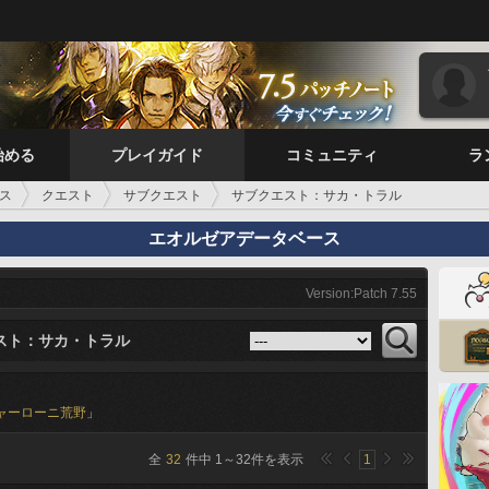
始める
プレイガイド
コミュニティ
ラ
ス
クエスト
サブクエスト
サブクエスト：サカ・トラル
エオルゼアデータベース
Version:Patch 7.55
スト：サカ・トラル
ャーローニ荒野
」
全
32
件中
1
～
32
件を表示
1