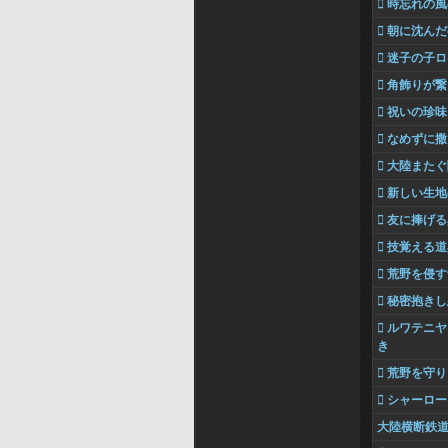
 時忘れの
 朝に沈ん
 迷子の子
 角飾りが
 祝いの珍味
 なめずに
 大陸また
 新しい生
 友に捧げ
 技覚える
 荒野を侵
 秘密抱き
 ルワテニ
き
 荒野を守
 シャーロ
大陸横断鉄