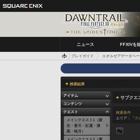
ニュース
FFXIVを
プレイガイド
エオルゼアデータベー
検索結果
アイテム
サブクエ
コンテンツ
クエスト
検索条件
エリア：「
ク
メインクエスト1（新
生・蒼天・紅蓮・漆
黒・暁月）
メインクエスト2（黄