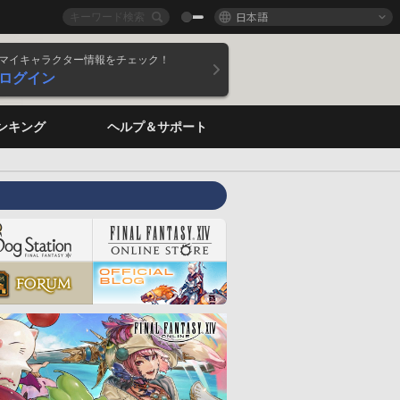
日本語
マイキャラクター情報をチェック！
ログイン
ンキング
ヘルプ＆サポート