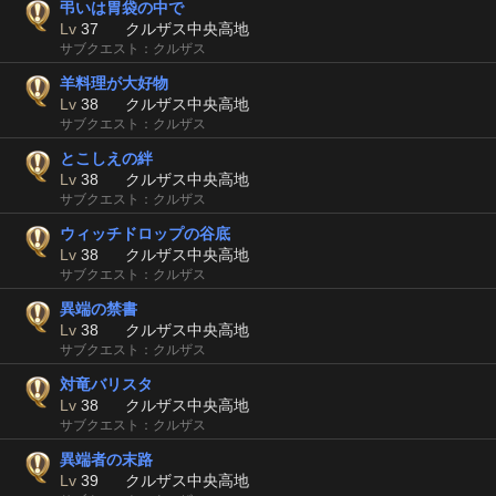
弔いは胃袋の中で
Lv
37
クルザス中央高地
サブクエスト：クルザス
羊料理が大好物
Lv
38
クルザス中央高地
サブクエスト：クルザス
とこしえの絆
Lv
38
クルザス中央高地
サブクエスト：クルザス
ウィッチドロップの谷底
Lv
38
クルザス中央高地
サブクエスト：クルザス
異端の禁書
Lv
38
クルザス中央高地
サブクエスト：クルザス
対竜バリスタ
Lv
38
クルザス中央高地
サブクエスト：クルザス
異端者の末路
Lv
39
クルザス中央高地