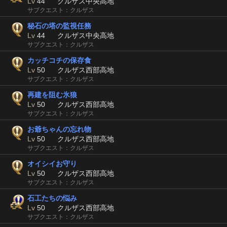
Lv
44
クルザス中央高地
サブクエスト：クルザス
秘石の塔の監視任務
Lv
44
クルザス中央高地
サブクエスト：クルザス
カッチコチの保存食
Lv
50
クルザス西部高地
サブクエスト：クルザス
再建を阻む氷狼
Lv
50
クルザス西部高地
サブクエスト：クルザス
お爺ちゃんの忘れ物
Lv
50
クルザス西部高地
サブクエスト：クルザス
オイシイお守り
Lv
50
クルザス西部高地
サブクエスト：クルザス
石工たちの悩み
Lv
50
クルザス西部高地
サブクエスト：クルザス