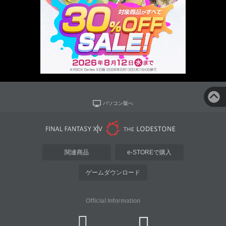
パソコン版へ
関連商品
e-STOREで購入
ゲームダウンロード
Official Information