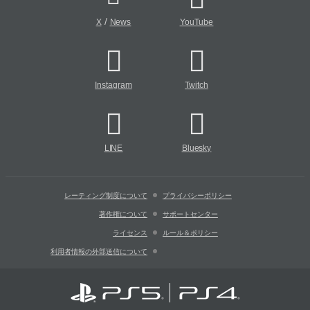
/
X
News
YouTube
Instagram
Twitch
LINE
Bluesky
レーティング制度について
プライバシーポリシー
著作権について
サポートセンター
ライセンス
ルール＆ポリシー
利用者情報の外部送信について