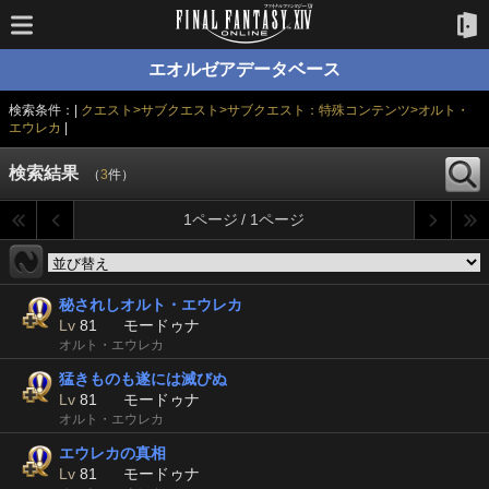
エオルゼアデータベース
検索条件：|
クエスト>サブクエスト>サブクエスト：特殊コンテンツ>オルト・
エウレカ
|
検索結果
（
3
件）
1ページ / 1ページ
秘されしオルト・エウレカ
Lv
81
モードゥナ
オルト・エウレカ
猛きものも遂には滅びぬ
Lv
81
モードゥナ
オルト・エウレカ
エウレカの真相
Lv
81
モードゥナ