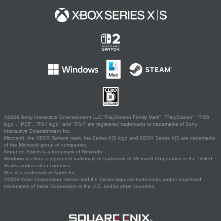
©2026 Sony Interactive Entertainment LLC."PlayStation Family Mark", "PlayStation", "PS5
logo", "PS5", "PS4 logo" and "PS4" are registered trademarks or trademarks of Sony
Interactive Entertainment Inc.
Microsoft, the XBOX Sphere mark, the Series X|S logo and XBOX Series X|S are trademarks
of the Microsoft group of companies.
Nintendo Switch is a trademark of Nintendo.
Windows is either a registered trademark or trademark of Microsoft Corporation in the United
States and/or other countries.
Mac is a trademark of Apple Inc.
©2026 Valve Corporation. Steam and the Steam logo are trademarks and/or registered
trademarks of Valve Corporation in the U.S. and/or other countries.