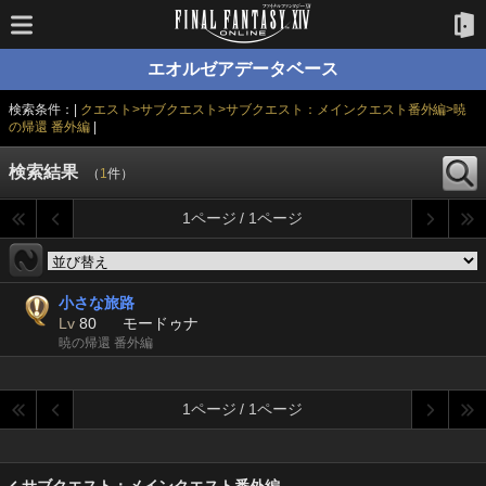
エオルゼアデータベース
検索条件：|
クエスト>サブクエスト>サブクエスト：メインクエスト番外編>暁
の帰還 番外編
|
検索結果
（
1
件）
1ページ / 1ページ
小さな旅路
Lv
80
モードゥナ
暁の帰還 番外編
1ページ / 1ページ