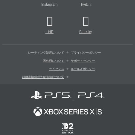
Instagram
Twitch
LINE
Bluesky
レーティング制度について
プライバシーポリシー
著作権について
サポートセンター
ライセンス
ルール＆ポリシー
利用者情報の外部送信について