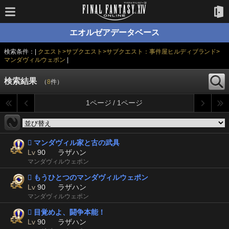
エオルゼアデータベース
検索条件：|
クエスト>サブクエスト>サブクエスト：事件屋ヒルディブランド>
マンダヴィルウェポン
|
検索結果
（
8
件）
1ページ / 1ページ
 マンダヴィル家と古の武具
Lv
90
ラザハン
マンダヴィルウェポン
 もうひとつのマンダヴィルウェポン
Lv
90
ラザハン
マンダヴィルウェポン
 目覚めよ、闘争本能！
Lv
90
ラザハン