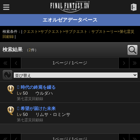
エオルゼアデータベース
検索条件：|
クエスト>サブクエスト>サブクエスト：サブストーリー>第七霊災
回顧録
|
検索結果
（
2
件）
1ページ / 1ページ
 時代の終焉を綴る
Lv
50
ウルダハ
第七霊災回顧録
 希望が届けた未来
Lv
50
リムサ・ロミンサ
第七霊災回顧録
1ページ / 1ページ