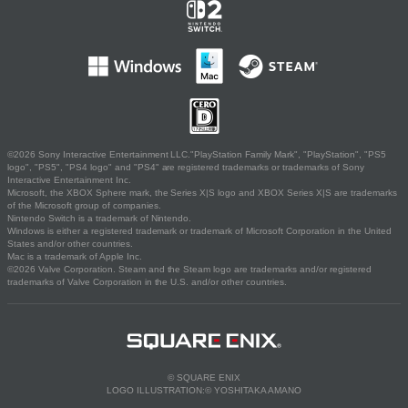
©2026 Sony Interactive Entertainment LLC."PlayStation Family Mark", "PlayStation", "PS5
logo", "PS5", "PS4 logo" and "PS4" are registered trademarks or trademarks of Sony
Interactive Entertainment Inc.
Microsoft, the XBOX Sphere mark, the Series X|S logo and XBOX Series X|S are trademarks
of the Microsoft group of companies.
Nintendo Switch is a trademark of Nintendo.
Windows is either a registered trademark or trademark of Microsoft Corporation in the United
States and/or other countries.
Mac is a trademark of Apple Inc.
©2026 Valve Corporation. Steam and the Steam logo are trademarks and/or registered
trademarks of Valve Corporation in the U.S. and/or other countries.
© SQUARE ENIX
LOGO ILLUSTRATION:© YOSHITAKA AMANO