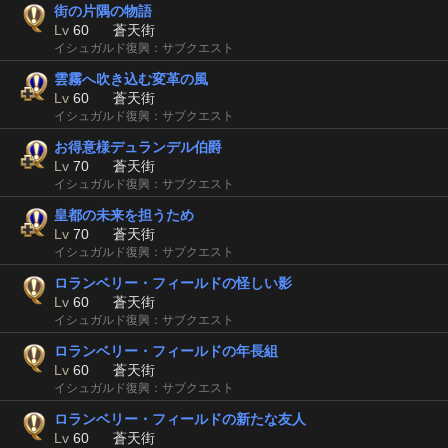
街の片隅の物語
Lv
60
蒼天街
イシュガルド復興：サブクエスト
雲霧へ吹き込む変革の風
Lv
60
蒼天街
イシュガルド復興：サブクエスト
お得意様デュランデル伯爵
Lv
70
蒼天街
イシュガルド復興：サブクエスト
皇都の未来を担うため
Lv
70
蒼天街
イシュガルド復興：サブクエスト
ロランベリー・フィールドの怪しい影
Lv
60
蒼天街
イシュガルド復興：サブクエスト
ロランベリー・フィールドの年長組
Lv
60
蒼天街
イシュガルド復興：サブクエスト
ロランベリー・フィールドの新たな友人
Lv
60
蒼天街