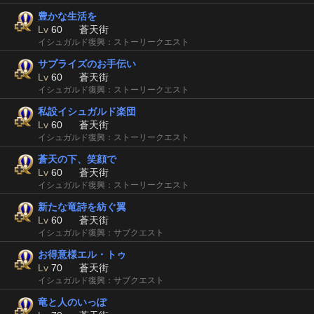
豊かな生活を
Lv
60
蒼天街
イシュガルド復興：ストーリークエスト
サプライズのお手伝い
Lv
60
蒼天街
イシュガルド復興：ストーリークエスト
私設イシュガルド楽団
Lv
60
蒼天街
イシュガルド復興：ストーリークエスト
蒼天の下、笑顔で
Lv
60
蒼天街
イシュガルド復興：ストーリークエスト
新たな竜詩を紡ぐ翼
Lv
60
蒼天街
イシュガルド復興：サブクエスト
お得意様エル・トゥ
Lv
70
蒼天街
イシュガルド復興：サブクエスト
竜と人のいっぽ