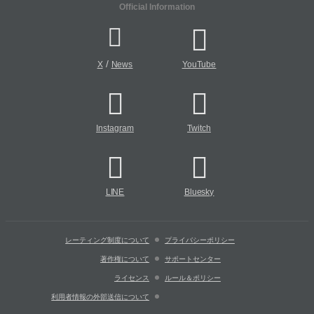
Official Information
/
X
News
YouTube
Instagram
Twitch
LINE
Bluesky
レーティング制度について
プライバシーポリシー
著作権について
サポートセンター
ライセンス
ルール＆ポリシー
利用者情報の外部送信について