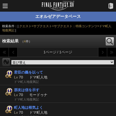
エオルゼアデータベース
検索条件：|
クエスト>サブクエスト>サブクエスト：特殊コンテンツ>ドマ町人
地復興記
|
検索結果
（
4
件）
1ページ / 1ページ
君臣の義を以って
Lv
70
ドマ町人地
ドマ町人地復興記
朋友は信を示す
Lv
70
モードゥナ
ドマ町人地復興記
町人地は根気よく
Lv
70
ドマ町人地