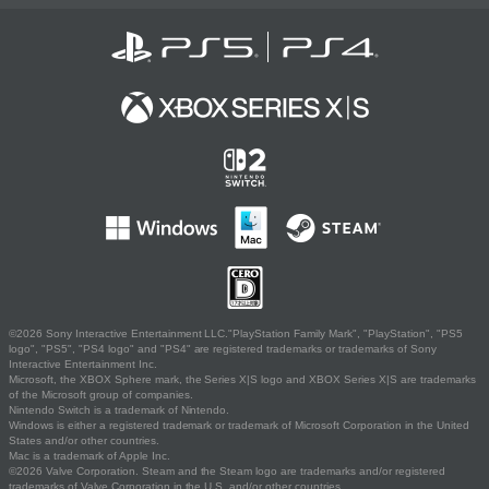
©2026 Sony Interactive Entertainment LLC."PlayStation Family Mark", "PlayStation", "PS5
logo", "PS5", "PS4 logo" and "PS4" are registered trademarks or trademarks of Sony
Interactive Entertainment Inc.
Microsoft, the XBOX Sphere mark, the Series X|S logo and XBOX Series X|S are trademarks
of the Microsoft group of companies.
Nintendo Switch is a trademark of Nintendo.
Windows is either a registered trademark or trademark of Microsoft Corporation in the United
States and/or other countries.
Mac is a trademark of Apple Inc.
©2026 Valve Corporation. Steam and the Steam logo are trademarks and/or registered
trademarks of Valve Corporation in the U.S. and/or other countries.