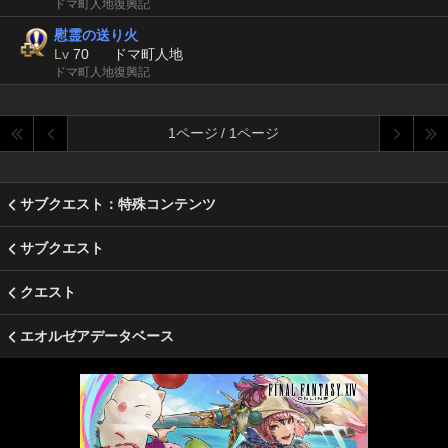
ドマ町人地復興記
慰霊の送り火
Lv
70
ドマ町人地
ドマ町人地復興記
1ページ / 1ページ
サブクエスト：特殊コンテンツ
サブクエスト
クエスト
エオルゼアデータベース