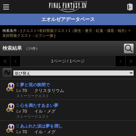
エオルゼアデータベース
検索条件：|
クエスト>友好部族クエスト1（新生・蒼天・紅蓮・漆黒・暁月）>
友好部族クエスト：ピクシー族
|
検索結果
（
34
件）
1ページ / 1ページ
 夢と現の狭間で
Lv
70
クリスタリウム
ストーリークエスト
 心を満たすあまい夢
Lv
70
イル・メグ
ストーリークエスト
 あふれた涙は夢を潤し
Lv
70
イル・メグ