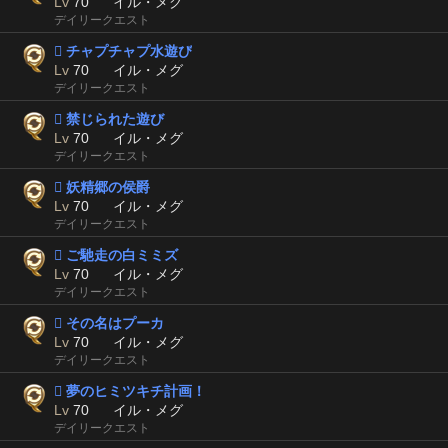
Lv
70
イル・メグ
デイリークエスト
 チャプチャプ水遊び
Lv
70
イル・メグ
デイリークエスト
 禁じられた遊び
Lv
70
イル・メグ
デイリークエスト
 妖精郷の侯爵
Lv
70
イル・メグ
デイリークエスト
 ご馳走の白ミミズ
Lv
70
イル・メグ
デイリークエスト
 その名はプーカ
Lv
70
イル・メグ
デイリークエスト
 夢のヒミツキチ計画！
Lv
70
イル・メグ
デイリークエスト