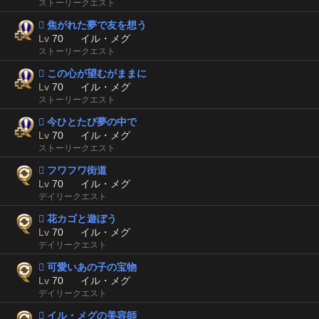
ストーリークエスト
 焦がれた夢で友を想う
Lv
70
イル・メグ
ストーリークエスト
 この心が望むがままに
Lv
70
イル・メグ
ストーリークエスト
 今ひとたび夢の中で
Lv
70
イル・メグ
ストーリークエスト
 フワフワ街道
Lv
70
イル・メグ
デイリークエスト
 花カゴと遊ぼう
Lv
70
イル・メグ
デイリークエスト
 可愛いあの子の宝物
Lv
70
イル・メグ
デイリークエスト
 イル・メグの美容師