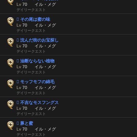
Lv
70
イル・メグ
デイリークエスト
 その尾は蜜の味
Lv
70
イル・メグ
デイリークエスト
 沈んだ街のお宝探し
Lv
70
イル・メグ
デイリークエスト
 油断ならない植物
Lv
70
イル・メグ
デイリークエスト
 モッフモフの綿毛
Lv
70
イル・メグ
デイリークエスト
 不吉なモスフングス
Lv
70
イル・メグ
デイリークエスト
 豚と蜜
Lv
70
イル・メグ
デイリークエスト