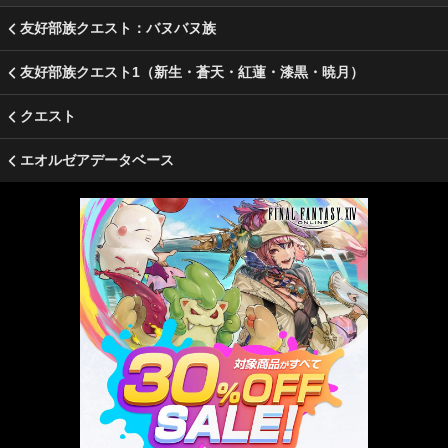
友好部族クエスト：バヌバヌ族
友好部族クエスト1（新生・蒼天・紅蓮・漆黒・暁月）
クエスト
エオルゼアデータベース