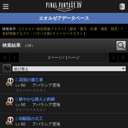
エオルゼアデータベース
検索条件：|
クエスト>友好部族クエスト1（新生・蒼天・紅蓮・漆黒・暁月）>
友好部族クエスト：バヌバヌ族>ストーリークエスト
|
検索結果
（
8
件）
1ページ / 1ページ
 花冠の逃亡者
Lv
50
アバラシア雲海
ストーリークエスト
 鮮やかな耕人と釣師
Lv
50
アバラシア雲海
ストーリークエスト
 幼馴染の大工
Lv
50
アバラシア雲海