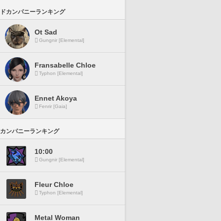
ドカンパニーランキング
Ot Sad
Gungnir [Elemental]
Fransabelle Chloe
Typhon [Elemental]
Ennet Akoya
Fenrir [Gaia]
カンパニーランキング
10:00
Gungnir [Elemental]
Fleur Chloe
Typhon [Elemental]
Metal Woman