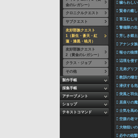
 穢らわし
金のレガシー）
 賢者の癒
クロニクルクエスト
 苔玉むしり
サブクエスト
 警備隊の
友好部族クエスト
1（新生・蒼天・紅
 芳しき郷
蓮・漆黒・暁月）
 アナンタ
友好部族クエスト
 報せの狼煙
2（黄金のレガシー）
 辺境を侵
クラス・ジョブ
 兄弟グリ
その他
 教訓の稽古
製作手帳
 潜伏する
採集手帳
 突風と羽虫
アチーブメント
 居座りの
ショップ
 士気を高
テキストコマンド
 空腹の老
 大物狙い
 必中の砲