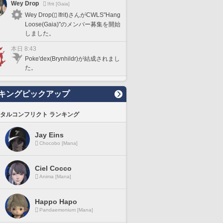
Wey Drop
Ifrit [Gaia]
Wey Drop(
Ifrit)さんがCWLS"Hang
Loose(Gaia)"のメンバー募集を開始
しました。
本日 8:43
Poke'dex(Brynhildr)が結成されまし
た。
キングピックアップ
タルコンフリクト ランキング
Jay Eins
Chocobo [Mana]
Ciel Cocco
Anima [Mana]
Happo Hapo
Pandaemonium [Mana]