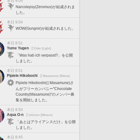
本日 9:05
Narcolepsy(Zeromus)が結成されま
した。
本日 9:04
WOW(Gungnir)が結成されました。
本日 8:51
Yume Yugen
Odin [Light]
「Was hab ich verpasst?」を公開
しました。
本日 8:51
Pipiele Hikoboshi
Masamune [Mana]
Pipiele Hikoboshi(
Masamune)さ
んがフリーカンパニー"Chocolate
Country(Masamune)"のメンバー募
集を開始しました。
本日 8:50
Aqua O-n
Unicorn [Meteor]
「あとはアライアンスだけ」を公開
しました。
本日 8:45