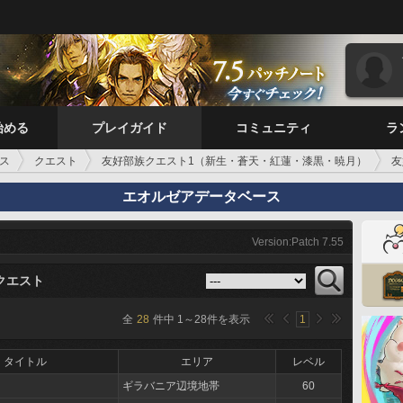
始める
プレイガイド
コミュニティ
ラ
ス
クエスト
友好部族クエスト1（新生・蒼天・紅蓮・漆黒・暁月）
友
エオルゼアデータベース
Version:Patch 7.55
クエスト
全
28
件中
1
～
28
件を表示
1
タイトル
エリア
レベル
ギラバニア辺境地帯
60