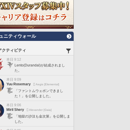
ュニティウォール
アクティビティ
本日 9:12
Lento(Durandal)が結成されまし
た。
本日 9:09
Yuu Rosemary
Aegis [Elemental]
「ファントムウェポンできまし
た！」を公開しました。
本日 9:06
Miril Shery
Alexander [Gaia]
「地獄の沙汰も金次第」を公開しま
した。