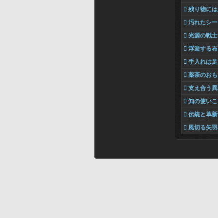
 残り物に
 汚れたシ
 光源の戦士
 浮遊する布
 手入れは
 薬茶のお
 支え合う
 知の使い
 伝統と革新
 風切る矢