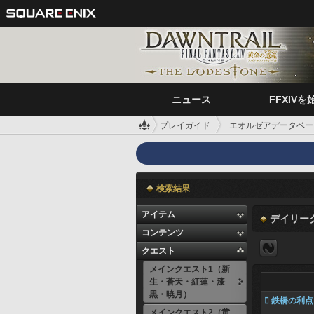
ニュース
FFXIVを
プレイガイド
エオルゼアデータベー
検索結果
アイテム
デイリー
コンテンツ
クエスト
メインクエスト1（新
生・蒼天・紅蓮・漆
黒・暁月）
 鉄橋の利点
メインクエスト2（黄