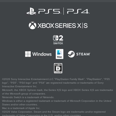
©2026 Sony Interactive Entertainment LLC."PlayStation Family Mark", "PlayStation", "PS5
logo", "PS5", "PS4 logo" and "PS4" are registered trademarks or trademarks of Sony
Interactive Entertainment Inc.
Microsoft, the XBOX Sphere mark, the Series X|S logo and XBOX Series X|S are trademarks
of the Microsoft group of companies.
Nintendo Switch is a trademark of Nintendo.
Windows is either a registered trademark or trademark of Microsoft Corporation in the United
States and/or other countries.
Mac is a trademark of Apple Inc.
©2026 Valve Corporation. Steam and the Steam logo are trademarks and/or registered
trademarks of Valve Corporation in the U.S. and/or other countries.