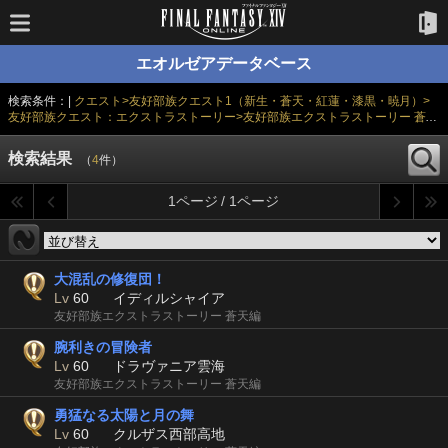
エオルゼアデータベース
検索条件：|
クエスト>友好部族クエスト1（新生・蒼天・紅蓮・漆黒・暁月）>
友好部族クエスト：エクストラストーリー>友好部族エクストラストーリー 蒼天
編
|
検索結果
（
4
件）
1ページ / 1ページ
大混乱の修復団！
Lv
60
イディルシャイア
友好部族エクストラストーリー 蒼天編
腕利きの冒険者
Lv
60
ドラヴァニア雲海
友好部族エクストラストーリー 蒼天編
勇猛なる太陽と月の舞
Lv
60
クルザス西部高地