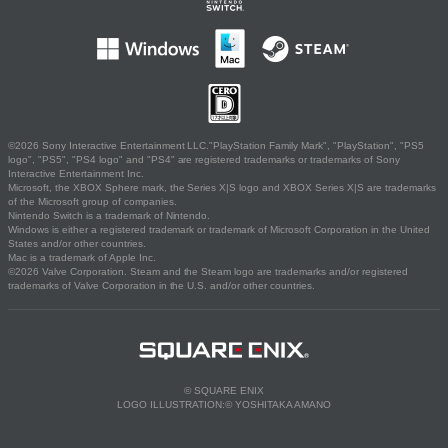
©2026 Sony Interactive Entertainment LLC."PlayStation Family Mark", "PlayStation", "PS5
logo", "PS5", "PS4 logo" and "PS4" are registered trademarks or trademarks of Sony
Interactive Entertainment Inc.
Microsoft, the XBOX Sphere mark, the Series X|S logo and XBOX Series X|S are trademarks
of the Microsoft group of companies.
Nintendo Switch is a trademark of Nintendo.
Windows is either a registered trademark or trademark of Microsoft Corporation in the United
States and/or other countries.
Mac is a trademark of Apple Inc.
©2026 Valve Corporation. Steam and the Steam logo are trademarks and/or registered
trademarks of Valve Corporation in the U.S. and/or other countries.
© SQUARE ENIX
LOGO ILLUSTRATION:© YOSHITAKA AMANO