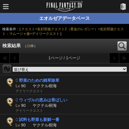
エオルゼアデータベース
検索条件：|
クエスト>友好部族クエスト2（黄金のレガシー）>友好部族クエス
ト：マムージャ族>デイリークエスト
|
検索結果
（
28
件）
1ページ / 1ページ
 野菜のための雑草除草
Lv
90
ヤクテル樹海
デイリークエスト
 ウィヴルの恵みは香ばしい
Lv
90
ヤクテル樹海
デイリークエスト
 試料も野菜も新鮮一番
Lv
90
ヤクテル樹海