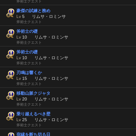
斧術士クエスト
豪傑の試練と務め
Lv
5
リムサ・ロミンサ
斧術士クエスト
斧術士の礎
Lv
10
リムサ・ロミンサ
斧術士クエスト
斧術士の礎
Lv
10
リムサ・ロミンサ
斧術士クエスト
刃鳴は響くか
Lv
15
リムサ・ロミンサ
斧術士クエスト
移動山脈クジャタ
Lv
20
リムサ・ロミンサ
斧術士クエスト
乗り越えるべき壁
Lv
25
リムサ・ロミンサ
斧術士クエスト
宿縁を断ち切る日