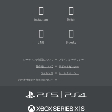
Instagram
Twitch
LINE
Bluesky
レーティング制度について
プライバシーポリシー
著作権について
サポートセンター
ライセンス
ルール＆ポリシー
利用者情報の外部送信について