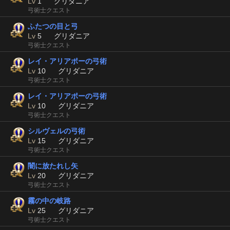
Lv
1
グリダニア
弓術士クエスト
ふたつの目と弓
Lv
5
グリダニア
弓術士クエスト
レイ・アリアポーの弓術
Lv
10
グリダニア
弓術士クエスト
レイ・アリアポーの弓術
Lv
10
グリダニア
弓術士クエスト
シルヴェルの弓術
Lv
15
グリダニア
弓術士クエスト
闇に放たれし矢
Lv
20
グリダニア
弓術士クエスト
霧の中の岐路
Lv
25
グリダニア
弓術士クエスト