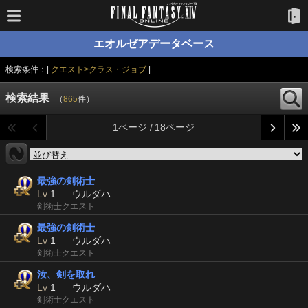
エオルゼアデータベース
検索条件：|
クエスト>クラス・ジョブ
|
検索結果
（
865
件）
1ページ / 18ページ
最強の剣術士
Lv
1
ウルダハ
剣術士クエスト
最強の剣術士
Lv
1
ウルダハ
剣術士クエスト
汝、剣を取れ
Lv
1
ウルダハ
剣術士クエスト