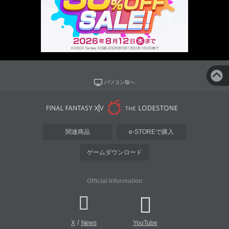
パソコン版へ
関連商品
e-STOREで購入
ゲームダウンロード
Official Information
/
X
News
YouTube