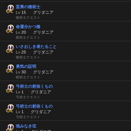
蛮勇の槍術士
Lv
15
グリダニア
槍術士クエスト
命運分かつ槍
Lv
20
グリダニア
槍術士クエスト
いさおしき者たること
Lv
25
グリダニア
槍術士クエスト
勇気の証明
Lv
30
グリダニア
槍術士クエスト
弓術士の射抜くもの
Lv
1
グリダニア
弓術士クエスト
弓術士の射抜くもの
Lv
1
グリダニア
弓術士クエスト
弛みなき弦