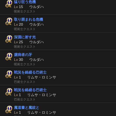
猛り狂う危機
Lv
15
ウルダハ
呪術士クエスト
取り囲まれる危機
Lv
20
ウルダハ
呪術士クエスト
深淵に射す光
Lv
25
ウルダハ
呪術士クエスト
臆病者の牙
Lv
30
ウルダハ
呪術士クエスト
戦況を絡繰る巴術士
Lv
1
リムサ・ロミンサ
巴術士クエスト
戦況を絡繰る巴術士
Lv
1
リムサ・ロミンサ
巴術士クエスト
魔道書と魔紋と
Lv
1
リムサ・ロミンサ