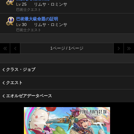
Lv
25
リムサ・ロミンサ
巴術士クエスト
巴術最大級命題の証明
Lv
30
リムサ・ロミンサ
巴術士クエスト
1ページ / 1ページ
クラス・ジョブ
クエスト
エオルゼアデータベース