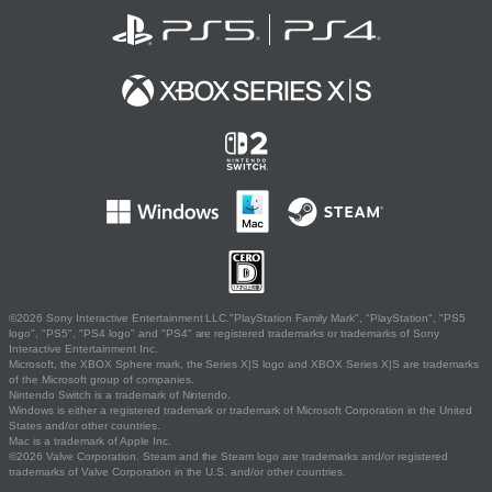
©2026 Sony Interactive Entertainment LLC."PlayStation Family Mark", "PlayStation", "PS5
logo", "PS5", "PS4 logo" and "PS4" are registered trademarks or trademarks of Sony
Interactive Entertainment Inc.
Microsoft, the XBOX Sphere mark, the Series X|S logo and XBOX Series X|S are trademarks
of the Microsoft group of companies.
Nintendo Switch is a trademark of Nintendo.
Windows is either a registered trademark or trademark of Microsoft Corporation in the United
States and/or other countries.
Mac is a trademark of Apple Inc.
©2026 Valve Corporation. Steam and the Steam logo are trademarks and/or registered
trademarks of Valve Corporation in the U.S. and/or other countries.