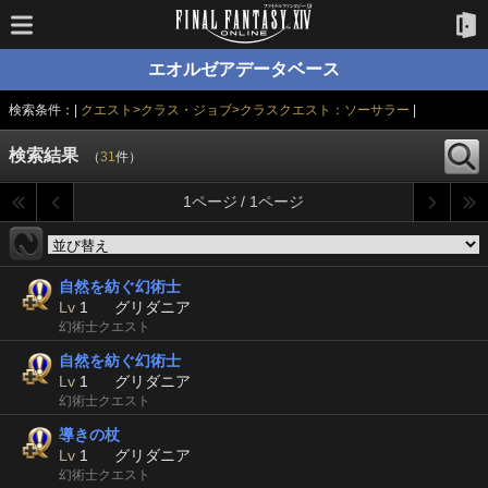
エオルゼアデータベース
検索条件：|
クエスト>クラス・ジョブ>クラスクエスト：ソーサラー
|
検索結果
（
31
件）
1ページ / 1ページ
自然を紡ぐ幻術士
Lv
1
グリダニア
幻術士クエスト
自然を紡ぐ幻術士
Lv
1
グリダニア
幻術士クエスト
導きの杖
Lv
1
グリダニア
幻術士クエスト