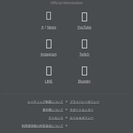
Official Information
/
X
News
YouTube
Instagram
Twitch
LINE
Bluesky
レーティング制度について
プライバシーポリシー
著作権について
サポートセンター
ライセンス
ルール＆ポリシー
利用者情報の外部送信について