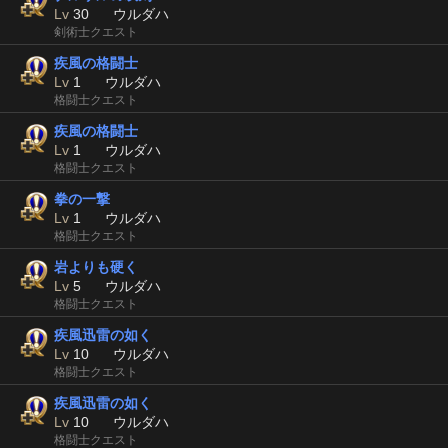
Lv
30
ウルダハ
剣術士クエスト
疾風の格闘士
Lv
1
ウルダハ
格闘士クエスト
疾風の格闘士
Lv
1
ウルダハ
格闘士クエスト
拳の一撃
Lv
1
ウルダハ
格闘士クエスト
岩よりも硬く
Lv
5
ウルダハ
格闘士クエスト
疾風迅雷の如く
Lv
10
ウルダハ
格闘士クエスト
疾風迅雷の如く
Lv
10
ウルダハ
格闘士クエスト