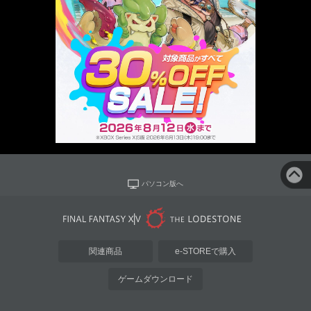
パソコン版へ
関連商品
e-STOREで購入
ゲームダウンロード