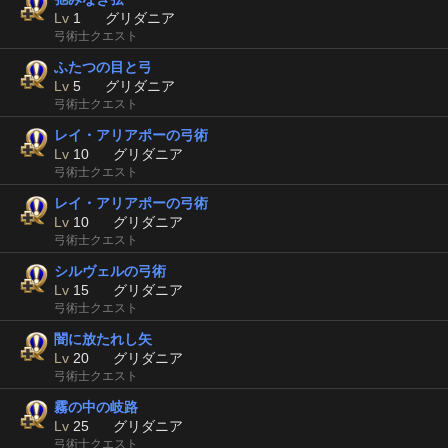
Lv
1
グリダニア
弓術士クエスト
ふたつの目と弓
Lv
5
グリダニア
弓術士クエスト
レイ・アリアポーの弓術
Lv
10
グリダニア
弓術士クエスト
レイ・アリアポーの弓術
Lv
10
グリダニア
弓術士クエスト
シルヴェルの弓術
Lv
15
グリダニア
弓術士クエスト
闇に放たれし矢
Lv
20
グリダニア
弓術士クエスト
霧の中の岐路
Lv
25
グリダニア
弓術士クエスト