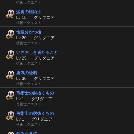
槍術士クエスト
蛮勇の槍術士
Lv
15
グリダニア
槍術士クエスト
命運分かつ槍
Lv
20
グリダニア
槍術士クエスト
いさおしき者たること
Lv
25
グリダニア
槍術士クエスト
勇気の証明
Lv
30
グリダニア
槍術士クエスト
弓術士の射抜くもの
Lv
1
グリダニア
弓術士クエスト
弓術士の射抜くもの
Lv
1
グリダニア
弓術士クエスト
弛みなき弦