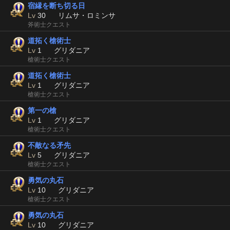
宿縁を断ち切る日
Lv
30
リムサ・ロミンサ
斧術士クエスト
道拓く槍術士
Lv
1
グリダニア
槍術士クエスト
道拓く槍術士
Lv
1
グリダニア
槍術士クエスト
第一の槍
Lv
1
グリダニア
槍術士クエスト
不敵なる矛先
Lv
5
グリダニア
槍術士クエスト
勇気の丸石
Lv
10
グリダニア
槍術士クエスト
勇気の丸石
Lv
10
グリダニア